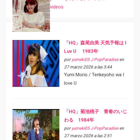
videos
「HQ」森尾由美 天気予報は I
Luv U 1983年
por
yumeki05 J-PopParadise
en
27 marzo 2026 a las 3:44
Yumi Morio / Tenkeyoho wa I
love U
「HQ」菊池桃子 青春のいじ
わる 1984年
por
yumeki05 J-PopParadise
en
27 marzo 2026 a las 2:51