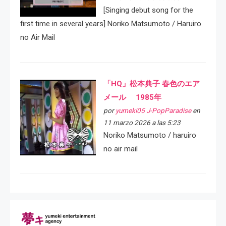
[Singing debut song for the
first time in several years] Noriko Matsumoto / Haruiro
no Air Mail
「HQ」松本典子 春色のエア
メール 1985年
por
yumeki05 J-PopParadise
en
11 marzo 2026 a las 5:23
Noriko Matsumoto / haruiro
no air mail