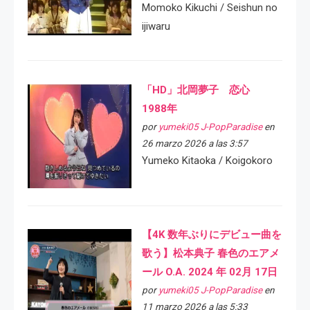
Momoko Kikuchi / Seishun no
ijiwaru
「HD」北岡夢子 恋心
1988年
por
yumeki05 J-PopParadise
en
26 marzo 2026 a las 3:57
Yumeko Kitaoka / Koigokoro
【4K 数年ぶりにデビュー曲を
歌う】松本典子 春色のエアメ
ール O.A. 2024 年 02月 17日
por
yumeki05 J-PopParadise
en
11 marzo 2026 a las 5:33