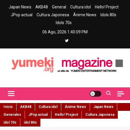
Skip
Japan News
AKB48
General
Cultura idol
Hello! Project
to
JPop actual
Cultura Japonesa
Ánime News
Idols 80s
content
Idols 70s
06 Ago, 2026
1:40:10 PM
Yumeki Magazine
Jpop y musica idol – Tu portal de jpop, movimiento idol y cultura
japonesa en español
Inicio
AKB48
Cultura idol
Ánime News
Japan News
Generales
JPop actual
Hello! Project
Cultura Japonesa
idol 70s
idol 80s