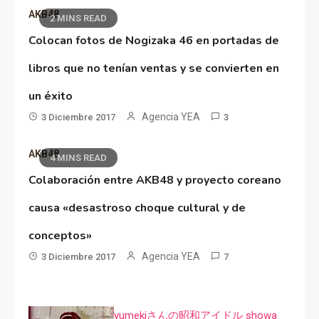
AKB48
2 MINS READ
Colocan fotos de Nogizaka 46 en portadas de
libros que no tenían ventas y se convierten en
un éxito
Agencia YEA
3 Diciembre 2017
3
AKB48
4 MINS READ
Colaboración entre AKB48 y proyecto coreano
causa «desastroso choque cultural y de
conceptos»
Agencia YEA
3 Diciembre 2017
7
yumekiさんの昭和アイドル showa