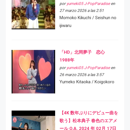
por
yumeki05 J-PopParadise
en
27 marzo 2026 a las 2:51
Momoko Kikuchi / Seishun no
ijiwaru
「HD」北岡夢子 恋心
1988年
por
yumeki05 J-PopParadise
en
26 marzo 2026 a las 3:57
Yumeko Kitaoka / Koigokoro
【4K 数年ぶりにデビュー曲を
歌う】松本典子 春色のエアメ
ール O.A. 2024 年 02月 17日