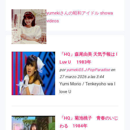
yumekiさんの昭和アイドル showa
videos
「HQ」森尾由美 天気予報は I
Luv U 1983年
por
yumeki05 J-PopParadise
en
27 marzo 2026 a las 3:44
Yumi Morio / Tenkeyoho wa I
love U
「HQ」菊池桃子 青春のいじ
わる 1984年