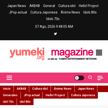
Skip
Japan News
AKB48
General
Cultura idol
Hello! Project
to
JPop actual
Cultura Japonesa
Ánime News
Idols 80s
content
Idols 70s
07 Ago, 2026
9:48:06 AM
Yumeki Magazine
Jpop y musica idol – Tu portal de jpop, movimiento idol y cultura
japonesa en español
Inicio
AKB48
Cultura idol
Ánime News
Japan News
Generales
JPop actual
Hello! Project
Cultura Japonesa
idol 70s
idol 80s