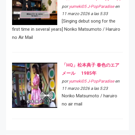
por
yumeki05 J-PopParadise
en
11 marzo 2026 a las 5:33
[Singing debut song for the
first time in several years] Noriko Matsumoto / Haruiro
no Air Mail
「HQ」松本典子 春色のエア
メール 1985年
por
yumeki05 J-PopParadise
en
11 marzo 2026 a las 5:23
Noriko Matsumoto / haruiro
no air mail