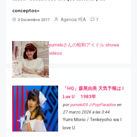
conceptos»
Agencia YEA
3 Diciembre 2017
7
yumekiさんの昭和アイドル showa
videos
「HQ」森尾由美 天気予報は I
Luv U 1983年
por
yumeki05 J-PopParadise
en
27 marzo 2026 a las 3:44
Yumi Morio / Tenkeyoho wa I
love U