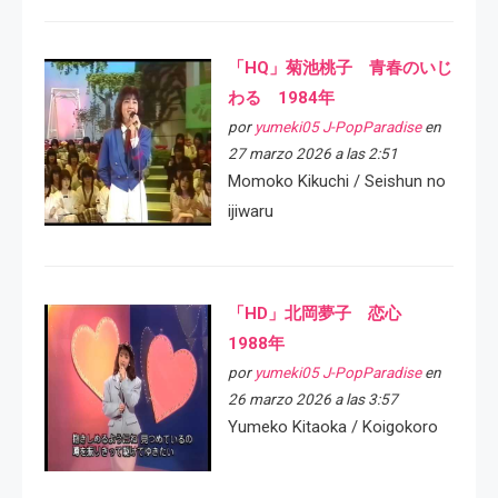
「HQ」菊池桃子 青春のいじ
わる 1984年
por
yumeki05 J-PopParadise
en
27 marzo 2026 a las 2:51
Momoko Kikuchi / Seishun no
ijiwaru
「HD」北岡夢子 恋心
1988年
por
yumeki05 J-PopParadise
en
26 marzo 2026 a las 3:57
Yumeko Kitaoka / Koigokoro