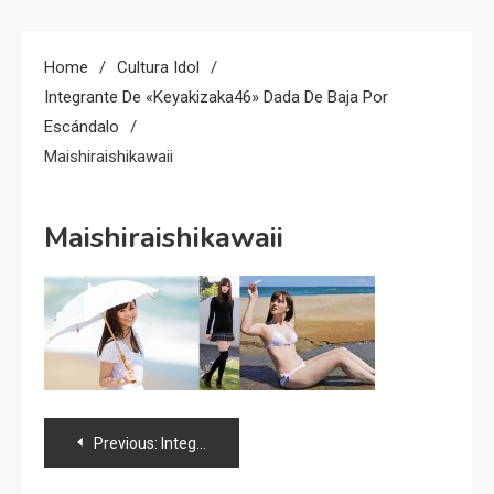
Home
Cultura Idol
Integrante De «Keyakizaka46» Dada De Baja Por
Escándalo
Maishiraishikawaii
Maishiraishikawaii
Navegación
Previous:
Integrante de «Keyakizaka46» dada de baja por escándalo
de