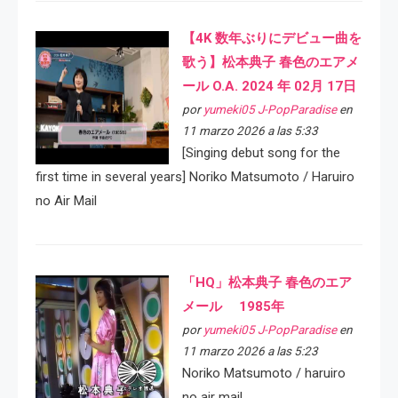
【4K 数年ぶりにデビュー曲を
歌う】松本典子 春色のエアメ
ール O.A. 2024 年 02月 17日
por
yumeki05 J-PopParadise
en
11 marzo 2026 a las 5:33
[Singing debut song for the
first time in several years] Noriko Matsumoto / Haruiro
no Air Mail
「HQ」松本典子 春色のエア
メール 1985年
por
yumeki05 J-PopParadise
en
11 marzo 2026 a las 5:23
Noriko Matsumoto / haruiro
no air mail