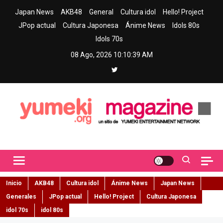
Skip
Japan News
AKB48
General
Cultura idol
Hello! Project
to
JPop actual
Cultura Japonesa
Ánime News
Idols 80s
content
Idols 70s
08 Ago, 2026
10:10:40 AM
Yumeki Magazine
Jpop y musica idol – Tu portal de jpop, movimiento idol y cultura
japonesa en español
Inicio
AKB48
Cultura idol
Ánime News
Japan News
Generales
JPop actual
Hello! Project
Cultura Japonesa
idol 70s
idol 80s