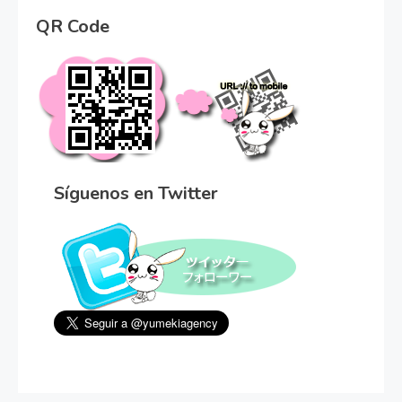
QR Code
Síguenos en Twitter