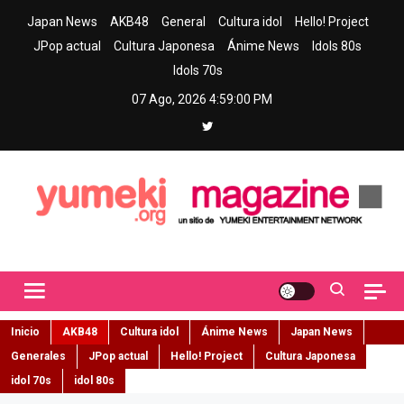
Skip
Japan News
AKB48
General
Cultura idol
Hello! Project
to
JPop actual
Cultura Japonesa
Ánime News
Idols 80s
content
Idols 70s
07 Ago, 2026
4:59:02 PM
Yumeki Magazine
Jpop y musica idol – Tu portal de jpop, movimiento idol y cultura
japonesa en español
Inicio
AKB48
Cultura idol
Ánime News
Japan News
Generales
JPop actual
Hello! Project
Cultura Japonesa
idol 70s
idol 80s