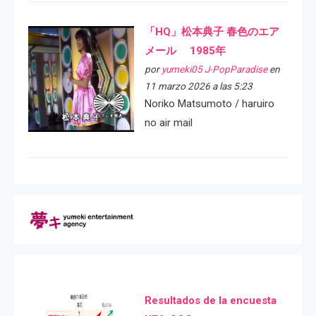
「HQ」松本典子 春色のエア
メール 1985年
por
yumeki05 J-PopParadise
en
11 marzo 2026 a las 5:23
Noriko Matsumoto / haruiro
no air mail
Resultados de la encuesta