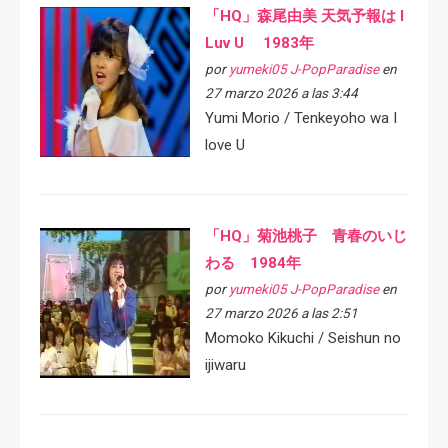
「HQ」森尾由美 天気予報は I
Luv U 1983年
por
yumeki05 J-PopParadise
en
27 marzo 2026 a las 3:44
Yumi Morio / Tenkeyoho wa I
love U
「HQ」菊池桃子 青春のいじ
わる 1984年
por
yumeki05 J-PopParadise
en
27 marzo 2026 a las 2:51
Momoko Kikuchi / Seishun no
ijiwaru