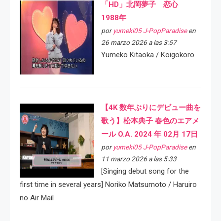
「HD」北岡夢子 恋心
1988年
por
yumeki05 J-PopParadise
en
26 marzo 2026 a las 3:57
Yumeko Kitaoka / Koigokoro
【4K 数年ぶりにデビュー曲を
歌う】松本典子 春色のエアメ
ール O.A. 2024 年 02月 17日
por
yumeki05 J-PopParadise
en
11 marzo 2026 a las 5:33
[Singing debut song for the
first time in several years] Noriko Matsumoto / Haruiro
no Air Mail