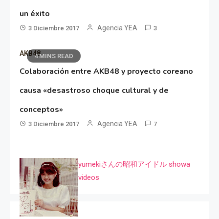
un éxito
Agencia YEA
3 Diciembre 2017
3
AKB48
4 MINS READ
Colaboración entre AKB48 y proyecto coreano
causa «desastroso choque cultural y de
conceptos»
Agencia YEA
3 Diciembre 2017
7
yumekiさんの昭和アイドル showa
videos