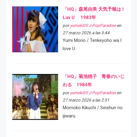
「HQ」森尾由美 天気予報は I
Luv U 1983年
por
yumeki05 J-PopParadise
en
27 marzo 2026 a las 3:44
Yumi Morio / Tenkeyoho wa I
love U
「HQ」菊池桃子 青春のいじ
わる 1984年
por
yumeki05 J-PopParadise
en
27 marzo 2026 a las 2:51
Momoko Kikuchi / Seishun no
ijiwaru