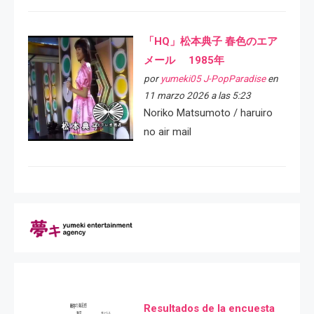
「HQ」松本典子 春色のエア
メール 1985年
por
yumeki05 J-PopParadise
en
11 marzo 2026 a las 5:23
Noriko Matsumoto / haruiro
no air mail
Resultados de la encuesta