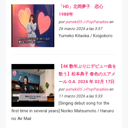
「HD」北岡夢子 恋心
1988年
por
yumeki05 J-PopParadise
en
26 marzo 2026 a las 3:57
Yumeko Kitaoka / Koigokoro
【4K 数年ぶりにデビュー曲を
歌う】松本典子 春色のエアメ
ール O.A. 2024 年 02月 17日
por
yumeki05 J-PopParadise
en
11 marzo 2026 a las 5:33
[Singing debut song for the
first time in several years] Noriko Matsumoto / Haruiro
no Air Mail