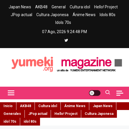
Skip
Japan News
AKB48
General
Cultura idol
Hello! Project
to
JPop actual
Cultura Japonesa
Ánime News
Idols 80s
content
Idols 70s
07 Ago, 2026
9:24:49 PM
Yumeki Magazine
Jpop y musica idol – Tu portal de jpop, movimiento idol y cultura
japonesa en español
Inicio
AKB48
Cultura idol
Ánime News
Japan News
Generales
JPop actual
Hello! Project
Cultura Japonesa
idol 70s
idol 80s