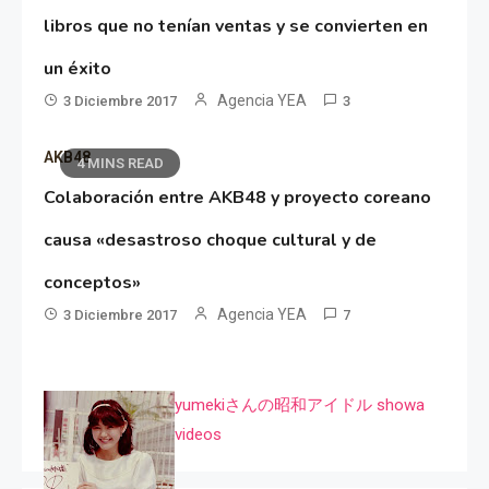
libros que no tenían ventas y se convierten en
un éxito
Agencia YEA
3 Diciembre 2017
3
AKB48
4 MINS READ
Colaboración entre AKB48 y proyecto coreano
causa «desastroso choque cultural y de
conceptos»
Agencia YEA
3 Diciembre 2017
7
yumekiさんの昭和アイドル showa
videos