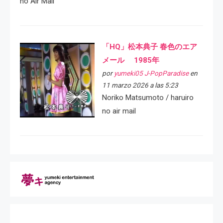
no Air Mail
「HQ」松本典子 春色のエア
メール 1985年
por
yumeki05 J-PopParadise
en
11 marzo 2026 a las 5:23
Noriko Matsumoto / haruiro
no air mail