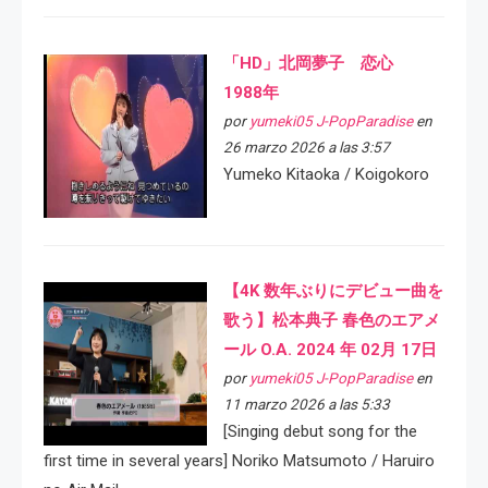
「HD」北岡夢子 恋心
1988年
por
yumeki05 J-PopParadise
en
26 marzo 2026 a las 3:57
Yumeko Kitaoka / Koigokoro
【4K 数年ぶりにデビュー曲を
歌う】松本典子 春色のエアメ
ール O.A. 2024 年 02月 17日
por
yumeki05 J-PopParadise
en
11 marzo 2026 a las 5:33
[Singing debut song for the
first time in several years] Noriko Matsumoto / Haruiro