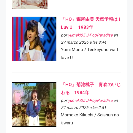
「HQ」森尾由美 天気予報は I
Luv U 1983年
por
yumeki05 J-PopParadise
en
27 marzo 2026 a las 3:44
Yumi Morio / Tenkeyoho wa I
love U
「HQ」菊池桃子 青春のいじ
わる 1984年
por
yumeki05 J-PopParadise
en
27 marzo 2026 a las 2:51
Momoko Kikuchi / Seishun no
ijiwaru