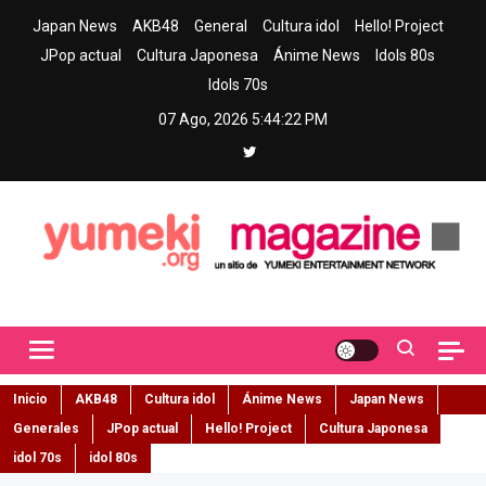
Skip
Japan News
AKB48
General
Cultura idol
Hello! Project
to
JPop actual
Cultura Japonesa
Ánime News
Idols 80s
content
Idols 70s
07 Ago, 2026
5:44:23 PM
Yumeki Magazine
Jpop y musica idol – Tu portal de jpop, movimiento idol y cultura
japonesa en español
Inicio
AKB48
Cultura idol
Ánime News
Japan News
Generales
JPop actual
Hello! Project
Cultura Japonesa
idol 70s
idol 80s