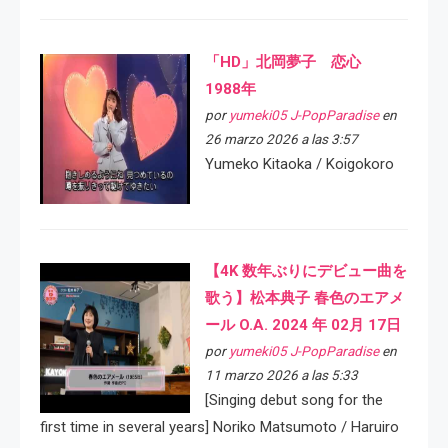
「HD」北岡夢子 恋心
1988年
por
yumeki05 J-PopParadise
en
26 marzo 2026 a las 3:57
Yumeko Kitaoka / Koigokoro
【4K 数年ぶりにデビュー曲を
歌う】松本典子 春色のエアメ
ール O.A. 2024 年 02月 17日
por
yumeki05 J-PopParadise
en
11 marzo 2026 a las 5:33
[Singing debut song for the
first time in several years] Noriko Matsumoto / Haruiro