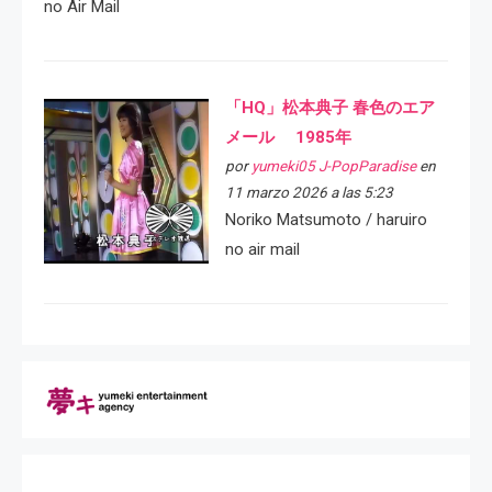
no Air Mail
「HQ」松本典子 春色のエア
メール 1985年
por
yumeki05 J-PopParadise
en
11 marzo 2026 a las 5:23
Noriko Matsumoto / haruiro
no air mail