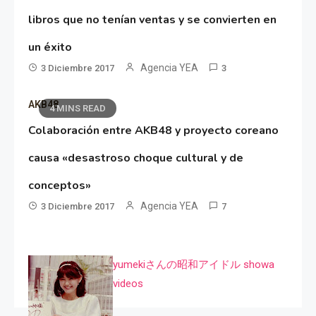
libros que no tenían ventas y se convierten en
un éxito
Agencia YEA
3 Diciembre 2017
3
AKB48
4 MINS READ
Colaboración entre AKB48 y proyecto coreano
causa «desastroso choque cultural y de
conceptos»
Agencia YEA
3 Diciembre 2017
7
yumekiさんの昭和アイドル showa
videos