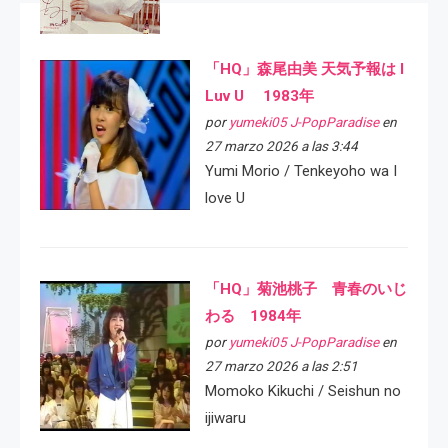
「HQ」森尾由美 天気予報は I
Luv U 1983年
por
yumeki05 J-PopParadise
en
27 marzo 2026 a las 3:44
Yumi Morio / Tenkeyoho wa I
love U
「HQ」菊池桃子 青春のいじ
わる 1984年
por
yumeki05 J-PopParadise
en
27 marzo 2026 a las 2:51
Momoko Kikuchi / Seishun no
ijiwaru