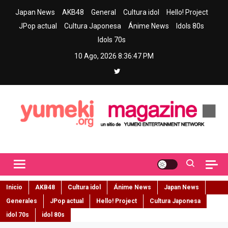
Skip
Japan News
AKB48
General
Cultura idol
Hello! Project
to
JPop actual
Cultura Japonesa
Ánime News
Idols 80s
content
Idols 70s
10 Ago, 2026
8:36:48 PM
Yumeki Magazine
Jpop y musica idol – Tu portal de jpop, movimiento idol y cultura
japonesa en español
Inicio
AKB48
Cultura idol
Ánime News
Japan News
Generales
JPop actual
Hello! Project
Cultura Japonesa
idol 70s
idol 80s