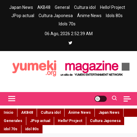
Skip
Japan News
AKB48
General
Cultura idol
Hello! Project
to
JPop actual
Cultura Japonesa
Ánime News
Idols 80s
content
Idols 70s
06 Ago, 2026
2:52:40 AM
Yumeki Magazine
Jpop y musica idol – Tu portal de jpop, movimiento idol y cultura
japonesa en español
Inicio
AKB48
Cultura idol
Ánime News
Japan News
Generales
JPop actual
Hello! Project
Cultura Japonesa
idol 70s
idol 80s