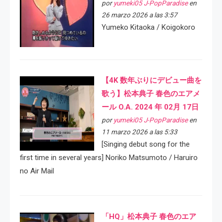
por
yumeki05 J-PopParadise
en
26 marzo 2026 a las 3:57
Yumeko Kitaoka / Koigokoro
【4K 数年ぶりにデビュー曲を
歌う】松本典子 春色のエアメ
ール O.A. 2024 年 02月 17日
por
yumeki05 J-PopParadise
en
11 marzo 2026 a las 5:33
[Singing debut song for the
first time in several years] Noriko Matsumoto / Haruiro
no Air Mail
「HQ」松本典子 春色のエア