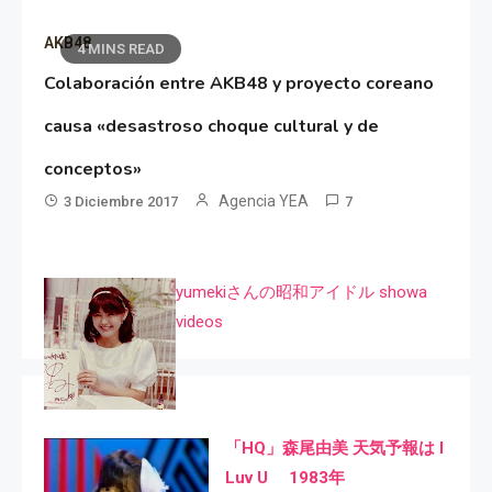
AKB48
4 MINS READ
Colaboración entre AKB48 y proyecto coreano
causa «desastroso choque cultural y de
conceptos»
Agencia YEA
3 Diciembre 2017
7
yumekiさんの昭和アイドル showa
videos
「HQ」森尾由美 天気予報は I
Luv U 1983年