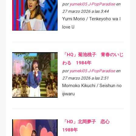
por
yumeki05 J-PopParadise
en
27 marzo 2026 a las 3:44
Yumi Morio / Tenkeyoho wa I
love U
「HQ」菊池桃子 青春のいじ
わる 1984年
por
yumeki05 J-PopParadise
en
27 marzo 2026 a las 2:51
Momoko Kikuchi / Seishun no
ijiwaru
「HD」北岡夢子 恋心
1988年