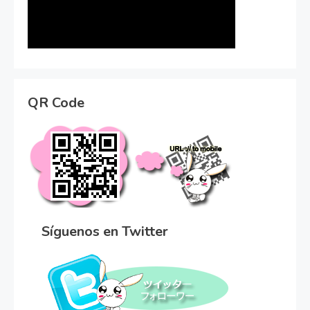
QR Code
Síguenos en Twitter