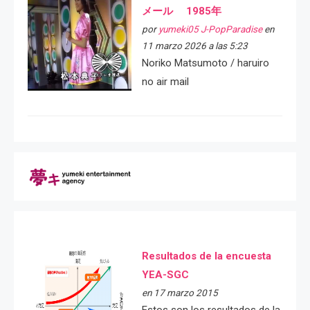
メール 1985年
por
yumeki05 J-PopParadise
en
11 marzo 2026 a las 5:23
Noriko Matsumoto / haruiro
no air mail
Resultados de la encuesta
YEA-SGC
en 17 marzo 2015