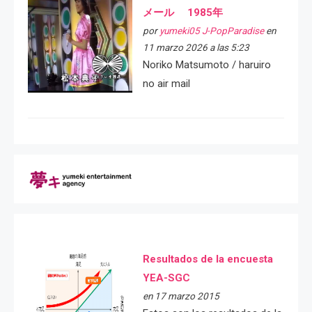
メール 1985年
por
yumeki05 J-PopParadise
en
11 marzo 2026 a las 5:23
Noriko Matsumoto / haruiro
no air mail
Resultados de la encuesta
YEA-SGC
en 17 marzo 2015