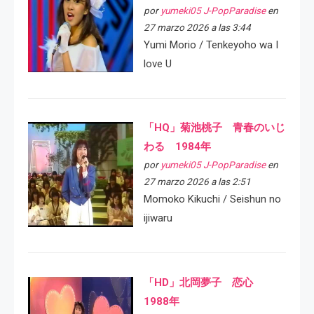
por
yumeki05 J-PopParadise
en
27 marzo 2026 a las 3:44
Yumi Morio / Tenkeyoho wa I
love U
「HQ」菊池桃子 青春のいじ
わる 1984年
por
yumeki05 J-PopParadise
en
27 marzo 2026 a las 2:51
Momoko Kikuchi / Seishun no
ijiwaru
「HD」北岡夢子 恋心
1988年