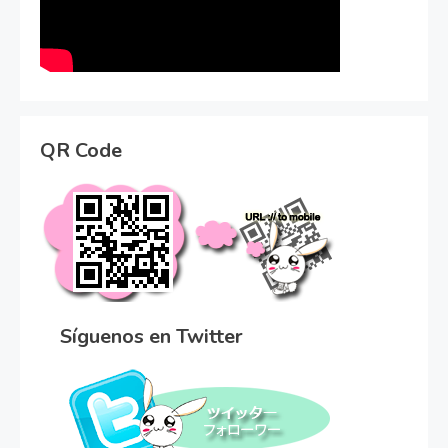
QR Code
Síguenos en Twitter