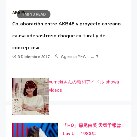
AKB48
4 MINS READ
Colaboración entre AKB48 y proyecto coreano
causa «desastroso choque cultural y de
conceptos»
Agencia YEA
3 Diciembre 2017
7
yumekiさんの昭和アイドル showa
videos
「HQ」森尾由美 天気予報は I
Luv U 1983年