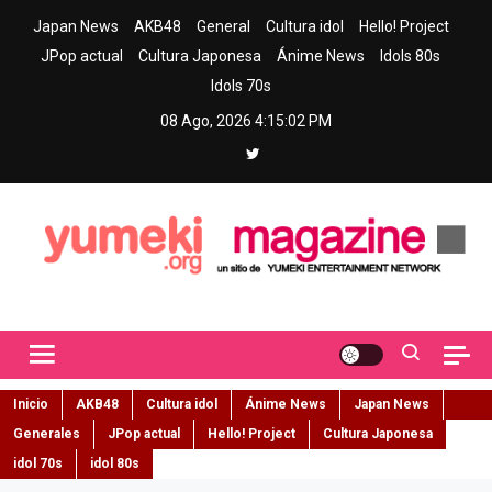
Skip
Japan News
AKB48
General
Cultura idol
Hello! Project
to
JPop actual
Cultura Japonesa
Ánime News
Idols 80s
content
Idols 70s
08 Ago, 2026
4:15:03 PM
Yumeki Magazine
Jpop y musica idol – Tu portal de jpop, movimiento idol y cultura
japonesa en español
Inicio
AKB48
Cultura idol
Ánime News
Japan News
Generales
JPop actual
Hello! Project
Cultura Japonesa
idol 70s
idol 80s