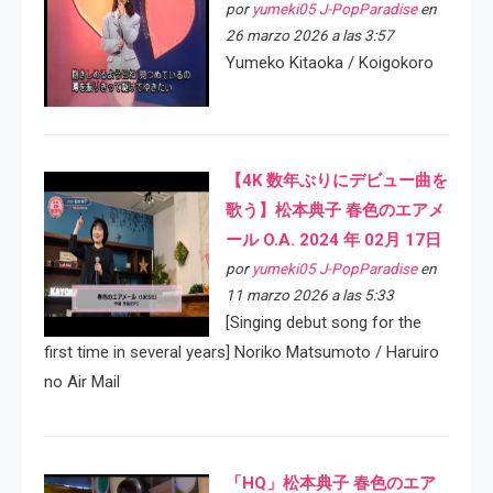
por
yumeki05 J-PopParadise
en
26 marzo 2026 a las 3:57
Yumeko Kitaoka / Koigokoro
【4K 数年ぶりにデビュー曲を
歌う】松本典子 春色のエアメ
ール O.A. 2024 年 02月 17日
por
yumeki05 J-PopParadise
en
11 marzo 2026 a las 5:33
[Singing debut song for the
first time in several years] Noriko Matsumoto / Haruiro
no Air Mail
「HQ」松本典子 春色のエア