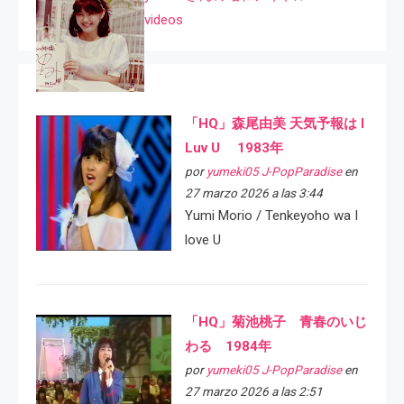
videos
「HQ」森尾由美 天気予報は I
Luv U 1983年
por
yumeki05 J-PopParadise
en
27 marzo 2026 a las 3:44
Yumi Morio / Tenkeyoho wa I
love U
「HQ」菊池桃子 青春のいじ
わる 1984年
por
yumeki05 J-PopParadise
en
27 marzo 2026 a las 2:51