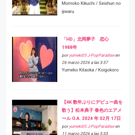
Momoko Kikuchi / Seishun no
ijiwaru
「HD」北岡夢子 恋心
1988年
por
yumeki05 J-PopParadise
en
26 marzo 2026 a las 3:57
Yumeko Kitaoka / Koigokoro
【4K 数年ぶりにデビュー曲を
歌う】松本典子 春色のエアメ
ール O.A. 2024 年 02月 17日
por
yumeki05 J-PopParadise
en
11 marzo 2026 a las 5:33