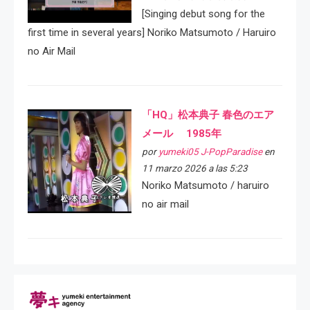
[Singing debut song for the
first time in several years] Noriko Matsumoto / Haruiro
no Air Mail
「HQ」松本典子 春色のエア
メール 1985年
por
yumeki05 J-PopParadise
en
11 marzo 2026 a las 5:23
Noriko Matsumoto / haruiro
no air mail