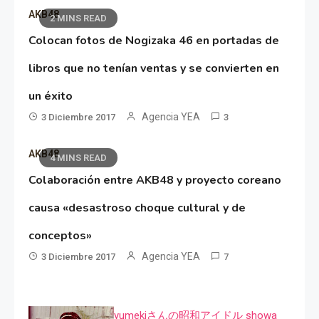
AKB48
2 MINS READ
Colocan fotos de Nogizaka 46 en portadas de
libros que no tenían ventas y se convierten en
un éxito
Agencia YEA
3 Diciembre 2017
3
AKB48
4 MINS READ
Colaboración entre AKB48 y proyecto coreano
causa «desastroso choque cultural y de
conceptos»
Agencia YEA
3 Diciembre 2017
7
yumekiさんの昭和アイドル showa