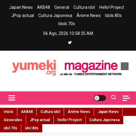
Skip
Japan News
AKB48
General
Cultura idol
Hello! Project
to
JPop actual
Cultura Japonesa
Ánime News
Idols 80s
content
Idols 70s
06 Ago, 2026
10:58:36 AM
Yumeki Magazine
Jpop y musica idol – Tu portal de jpop, movimiento idol y cultura
japonesa en español
Inicio
AKB48
Cultura idol
Ánime News
Japan News
Generales
JPop actual
Hello! Project
Cultura Japonesa
idol 70s
idol 80s