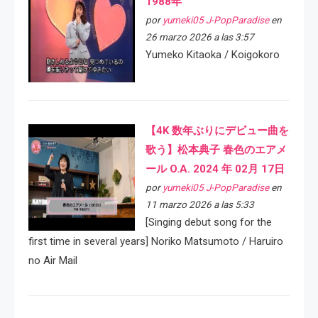
1988年
por
yumeki05 J-PopParadise
en
26 marzo 2026 a las 3:57
Yumeko Kitaoka / Koigokoro
【4K 数年ぶりにデビュー曲を
歌う】松本典子 春色のエアメ
ール O.A. 2024 年 02月 17日
por
yumeki05 J-PopParadise
en
11 marzo 2026 a las 5:33
[Singing debut song for the
first time in several years] Noriko Matsumoto / Haruiro
no Air Mail