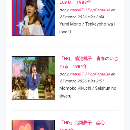
Luv U 1983年
por
yumeki05 J-PopParadise
en
27 marzo 2026 a las 3:44
Yumi Morio / Tenkeyoho wa I
love U
「HQ」菊池桃子 青春のいじ
わる 1984年
por
yumeki05 J-PopParadise
en
27 marzo 2026 a las 2:51
Momoko Kikuchi / Seishun no
ijiwaru
「HD」北岡夢子 恋心