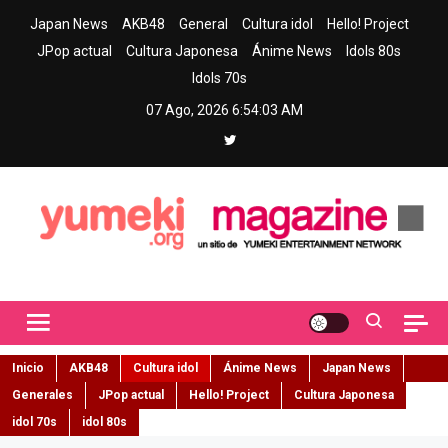
Skip
Japan News
AKB48
General
Cultura idol
Hello! Project
to
JPop actual
Cultura Japonesa
Ánime News
Idols 80s
content
Idols 70s
07 Ago, 2026
6:54:04 AM
Yumeki Magazine
Jpop y musica idol – Tu portal de jpop, movimiento idol y cultura
japonesa en español
Inicio
AKB48
Cultura idol
Ánime News
Japan News
Generales
JPop actual
Hello! Project
Cultura Japonesa
idol 70s
idol 80s