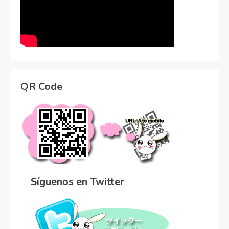
QR Code
Síguenos en Twitter