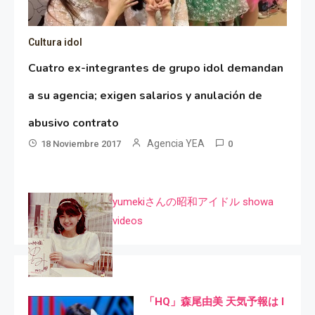
Cultura idol
Cuatro ex-integrantes de grupo idol demandan
a su agencia; exigen salarios y anulación de
abusivo contrato
Agencia YEA
18 Noviembre 2017
0
yumekiさんの昭和アイドル showa
videos
「HQ」森尾由美 天気予報は I