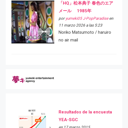
「HQ」松本典子 春色のエア
メール 1985年
por
yumeki05 J-PopParadise
en
11 marzo 2026 a las 5:23
Noriko Matsumoto / haruiro
no air mail
Resultados de la encuesta
YEA-SGC
en 17 marzo 2015