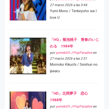
27 marzo 2026 a las 3:44
Yumi Morio / Tenkeyoho wa I
love U
「HQ」菊池桃子 青春のいじ
わる 1984年
por
yumeki05 J-PopParadise
en
27 marzo 2026 a las 2:51
Momoko Kikuchi / Seishun no
ijiwaru
「HD」北岡夢子 恋心
1988年
por
yumeki05 J-PopParadise
en