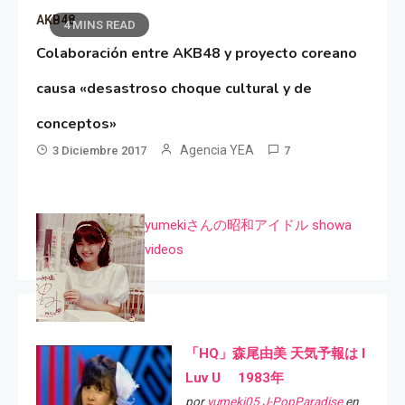
AKB48
4 MINS READ
Colaboración entre AKB48 y proyecto coreano
causa «desastroso choque cultural y de
conceptos»
Agencia YEA
3 Diciembre 2017
7
yumekiさんの昭和アイドル showa
videos
「HQ」森尾由美 天気予報は I
Luv U 1983年
por
yumeki05 J-PopParadise
en