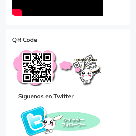
QR Code
Síguenos en Twitter