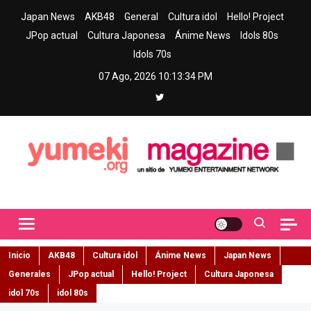
Skip
Japan News
AKB48
General
Cultura idol
Hello! Project
to
JPop actual
Cultura Japonesa
Ánime News
Idols 80s
content
Idols 70s
07 Ago, 2026
10:13:35 PM
Yumeki Magazine
Jpop y musica idol – Tu portal de jpop, movimiento idol y cultura
japonesa en español
Inicio
AKB48
Cultura idol
Ánime News
Japan News
Generales
JPop actual
Hello! Project
Cultura Japonesa
idol 70s
idol 80s