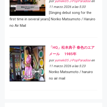
por
yumeki05 J-PopParadise
en
11 marzo 2026 a las 5:33
[Singing debut song for the
first time in several years] Noriko Matsumoto / Haruiro
no Air Mail
「HQ」松本典子 春色のエア
メール 1985年
por
yumeki05 J-PopParadise
en
11 marzo 2026 a las 5:23
Noriko Matsumoto / haruiro
no air mail