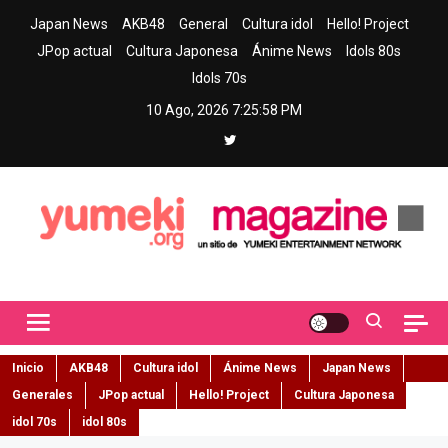
Skip
Japan News
AKB48
General
Cultura idol
Hello! Project
to
JPop actual
Cultura Japonesa
Ánime News
Idols 80s
content
Idols 70s
10 Ago, 2026
7:25:59 PM
Yumeki Magazine
Jpop y musica idol – Tu portal de jpop, movimiento idol y cultura
japonesa en español
Inicio
AKB48
Cultura idol
Ánime News
Japan News
Generales
JPop actual
Hello! Project
Cultura Japonesa
idol 70s
idol 80s