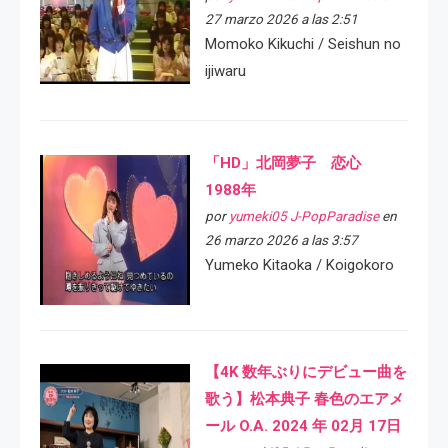
27 marzo 2026 a las 2:51
Momoko Kikuchi / Seishun no
ijiwaru
「HD」北岡夢子 恋心
1988年
por
yumeki05 J-PopParadise
en
26 marzo 2026 a las 3:57
Yumeko Kitaoka / Koigokoro
【4K 数年ぶりにデビュー曲を
歌う】松本典子 春色のエアメ
ール O.A. 2024 年 02月 17日