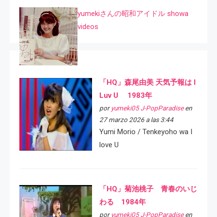
yumekiさんの昭和アイドル showa
videos
「HQ」森尾由美 天気予報は I
Luv U 1983年
por
yumeki05 J-PopParadise
en
27 marzo 2026 a las 3:44
Yumi Morio / Tenkeyoho wa I
love U
「HQ」菊池桃子 青春のいじ
わる 1984年
por
yumeki05 J-PopParadise
en