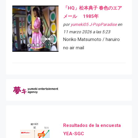
「HQ」松本典子 春色のエア
メール 1985年
por
yumeki05 J-PopParadise
en
11 marzo 2026 a las 5:23
Noriko Matsumoto / haruiro
no air mail
Resultados de la encuesta
YEA-SGC