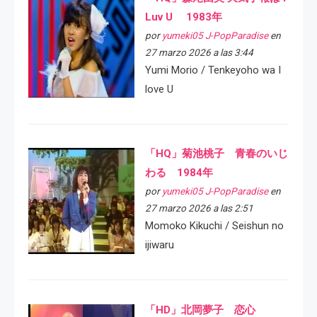
Luv U 1983年
por
yumeki05 J-PopParadise
en
27 marzo 2026 a las 3:44
Yumi Morio / Tenkeyoho wa I
love U
「HQ」菊池桃子 青春のいじ
わる 1984年
por
yumeki05 J-PopParadise
en
27 marzo 2026 a las 2:51
Momoko Kikuchi / Seishun no
ijiwaru
「HD」北岡夢子 恋心