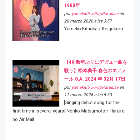
1988年
por
yumeki05 J-PopParadise
en
26 marzo 2026 a las 3:57
Yumeko Kitaoka / Koigokoro
【4K 数年ぶりにデビュー曲を
歌う】松本典子 春色のエアメ
ール O.A. 2024 年 02月 17日
por
yumeki05 J-PopParadise
en
11 marzo 2026 a las 5:33
[Singing debut song for the
first time in several years] Noriko Matsumoto / Haruiro
no Air Mail