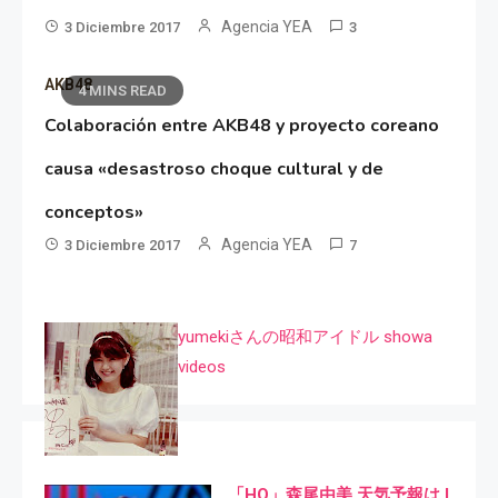
Agencia YEA
3 Diciembre 2017
3
AKB48
4 MINS READ
Colaboración entre AKB48 y proyecto coreano
causa «desastroso choque cultural y de
conceptos»
Agencia YEA
3 Diciembre 2017
7
yumekiさんの昭和アイドル showa
videos
「HQ」森尾由美 天気予報は I