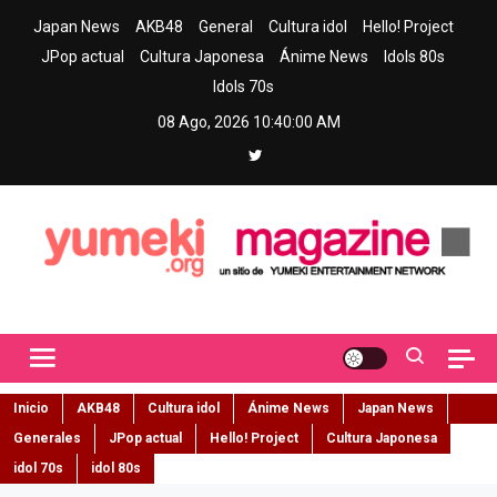
Skip
Japan News
AKB48
General
Cultura idol
Hello! Project
to
JPop actual
Cultura Japonesa
Ánime News
Idols 80s
content
Idols 70s
08 Ago, 2026
10:40:01 AM
Yumeki Magazine
Jpop y musica idol – Tu portal de jpop, movimiento idol y cultura
japonesa en español
Inicio
AKB48
Cultura idol
Ánime News
Japan News
Generales
JPop actual
Hello! Project
Cultura Japonesa
idol 70s
idol 80s