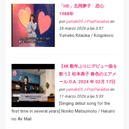
「HD」北岡夢子 恋心
1988年
por
yumeki05 J-PopParadise
en
26 marzo 2026 a las 3:57
Yumeko Kitaoka / Koigokoro
【4K 数年ぶりにデビュー曲を
歌う】松本典子 春色のエアメ
ール O.A. 2024 年 02月 17日
por
yumeki05 J-PopParadise
en
11 marzo 2026 a las 5:33
[Singing debut song for the
first time in several years] Noriko Matsumoto / Haruiro
no Air Mail