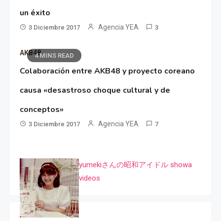
un éxito
Agencia YEA
3 Diciembre 2017
3
AKB48
4 MINS READ
Colaboración entre AKB48 y proyecto coreano
causa «desastroso choque cultural y de
conceptos»
Agencia YEA
3 Diciembre 2017
7
yumekiさんの昭和アイドル showa
videos