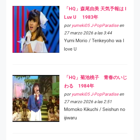
「HQ」森尾由美 天気予報は I
Luv U 1983年
por
yumeki05 J-PopParadise
en
27 marzo 2026 a las 3:44
Yumi Morio / Tenkeyoho wa I
love U
「HQ」菊池桃子 青春のいじ
わる 1984年
por
yumeki05 J-PopParadise
en
27 marzo 2026 a las 2:51
Momoko Kikuchi / Seishun no
ijiwaru