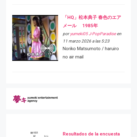
「HQ」松本典子 春色のエア
メール 1985年
por
yumeki05 J-PopParadise
en
11 marzo 2026 a las 5:23
Noriko Matsumoto / haruiro
no air mail
Resultados de la encuesta