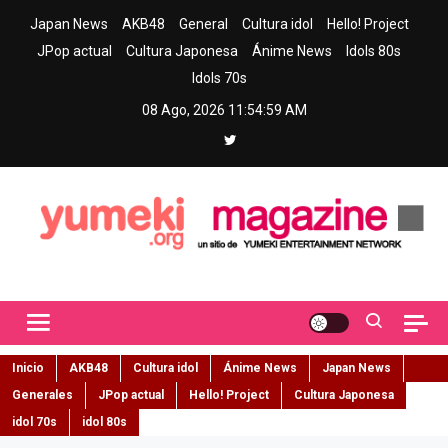
Skip
Japan News
AKB48
General
Cultura idol
Hello! Project
to
JPop actual
Cultura Japonesa
Ánime News
Idols 80s
content
Idols 70s
08 Ago, 2026
11:55:00 AM
Yumeki Magazine
Jpop y musica idol – Tu portal de jpop, movimiento idol y cultura
japonesa en español
Inicio
AKB48
Cultura idol
Ánime News
Japan News
Generales
JPop actual
Hello! Project
Cultura Japonesa
idol 70s
idol 80s