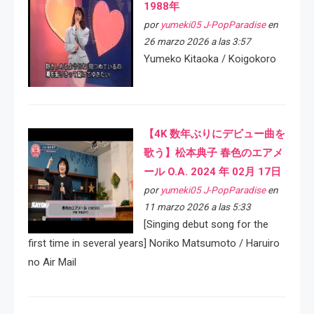
1988年
por
yumeki05 J-PopParadise
en
26 marzo 2026 a las 3:57
Yumeko Kitaoka / Koigokoro
【4K 数年ぶりにデビュー曲を
歌う】松本典子 春色のエアメ
ール O.A. 2024 年 02月 17日
por
yumeki05 J-PopParadise
en
11 marzo 2026 a las 5:33
[Singing debut song for the
first time in several years] Noriko Matsumoto / Haruiro
no Air Mail