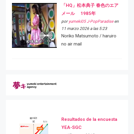
「HQ」松本典子 春色のエア
メール 1985年
por
yumeki05 J-PopParadise
en
11 marzo 2026 a las 5:23
Noriko Matsumoto / haruiro
no air mail
Resultados de la encuesta
YEA-SGC