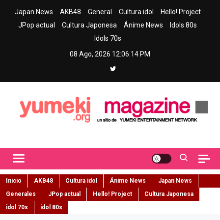
Skip
Japan News
AKB48
General
Cultura idol
Hello! Project
to
JPop actual
Cultura Japonesa
Ánime News
Idols 80s
content
Idols 70s
08 Ago, 2026
12:06:15 PM
Yumeki Magazine
Jpop y musica idol – Tu portal de jpop, movimiento idol y cultura
japonesa en español
Inicio
AKB48
Cultura idol
Ánime News
Japan News
Generales
JPop actual
Hello! Project
Cultura Japonesa
idol 70s
idol 80s