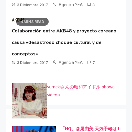
Agencia YEA
3 Diciembre 2017
3
AKB48
4 MINS READ
Colaboración entre AKB48 y proyecto coreano
causa «desastroso choque cultural y de
conceptos»
Agencia YEA
3 Diciembre 2017
7
yumekiさんの昭和アイドル showa
videos
「HQ」森尾由美 天気予報は I