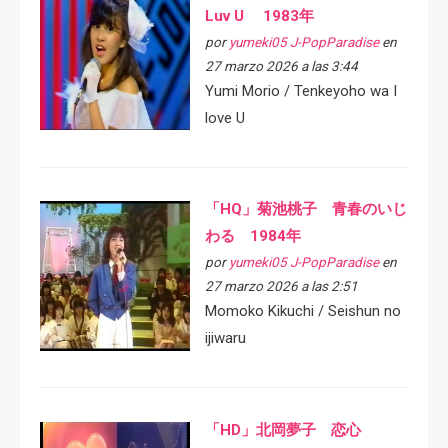
Luv U 1983年
por
yumeki05 J-PopParadise
en
27 marzo 2026 a las 3:44
Yumi Morio / Tenkeyoho wa I
love U
「HQ」菊池桃子 青春のいじ
わる 1984年
por
yumeki05 J-PopParadise
en
27 marzo 2026 a las 2:51
Momoko Kikuchi / Seishun no
ijiwaru
「HD」北岡夢子 恋心