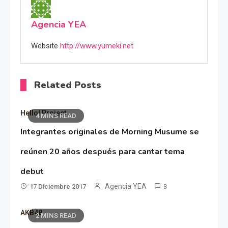
Agencia YEA
Website
http://www.yumeki.net
Related Posts
Hello! Project
4 MINS READ
Integrantes originales de Morning Musume se
reúnen 20 años después para cantar tema
debut
Agencia YEA
17 Diciembre 2017
3
AKB48
2 MINS READ