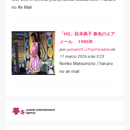
no Air Mail
「HQ」松本典子 春色のエア
メール 1985年
por
yumeki05 J-PopParadise
en
11 marzo 2026 a las 5:23
Noriko Matsumoto / haruiro
no air mail