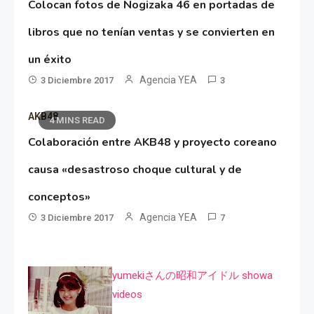
Colocan fotos de Nogizaka 46 en portadas de
libros que no tenían ventas y se convierten en
un éxito
Agencia YEA
3 Diciembre 2017
3
AKB48
4 MINS READ
Colaboración entre AKB48 y proyecto coreano
causa «desastroso choque cultural y de
conceptos»
Agencia YEA
3 Diciembre 2017
7
yumekiさんの昭和アイドル showa
videos