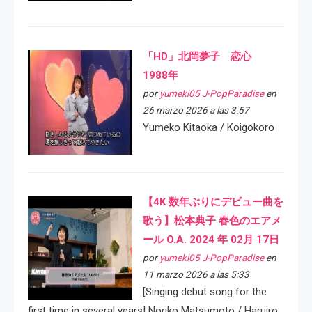
「HD」北岡夢子 恋心
1988年
por
yumeki05 J-PopParadise
en
26 marzo 2026 a las 3:57
Yumeko Kitaoka / Koigokoro
【4K 数年ぶりにデビュー曲を
歌う】松本典子 春色のエアメ
ール O.A. 2024 年 02月 17日
por
yumeki05 J-PopParadise
en
11 marzo 2026 a las 5:33
[Singing debut song for the
first time in several years] Noriko Matsumoto / Haruiro