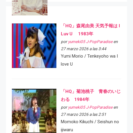
「HQ」森尾由美 天気予報は I
Luv U 1983年
por
yumeki05 J-PopParadise
en
27 marzo 2026 a las 3:44
Yumi Morio / Tenkeyoho wa I
love U
「HQ」菊池桃子 青春のいじ
わる 1984年
por
yumeki05 J-PopParadise
en
27 marzo 2026 a las 2:51
Momoko Kikuchi / Seishun no
ijiwaru