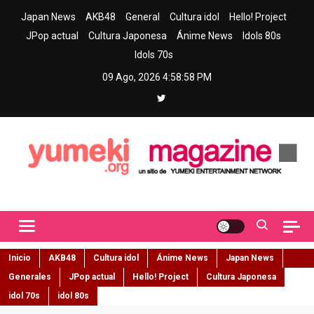
Skip
Japan News
AKB48
General
Cultura idol
Hello! Project
to
JPop actual
Cultura Japonesa
Ánime News
Idols 80s
content
Idols 70s
09 Ago, 2026
4:58:59 PM
Yumeki Magazine
Jpop y musica idol – Tu portal de jpop, movimiento idol y cultura
japonesa en español
Inicio
AKB48
Cultura idol
Ánime News
Japan News
Generales
JPop actual
Hello! Project
Cultura Japonesa
idol 70s
idol 80s