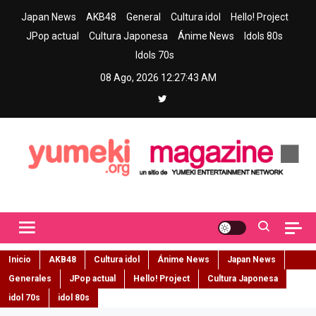
Skip
Japan News
AKB48
General
Cultura idol
Hello! Project
to
JPop actual
Cultura Japonesa
Ánime News
Idols 80s
content
Idols 70s
08 Ago, 2026
12:27:44 AM
Yumeki Magazine
Jpop y musica idol – Tu portal de jpop, movimiento idol y cultura
japonesa en español
Inicio
AKB48
Cultura idol
Ánime News
Japan News
Generales
JPop actual
Hello! Project
Cultura Japonesa
idol 70s
idol 80s