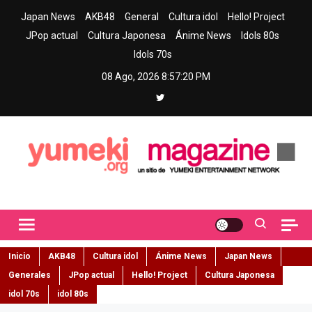
Skip
Japan News
AKB48
General
Cultura idol
Hello! Project
to
JPop actual
Cultura Japonesa
Ánime News
Idols 80s
content
Idols 70s
08 Ago, 2026
8:57:21 PM
Yumeki Magazine
Jpop y musica idol – Tu portal de jpop, movimiento idol y cultura
japonesa en español
Inicio
AKB48
Cultura idol
Ánime News
Japan News
Generales
JPop actual
Hello! Project
Cultura Japonesa
idol 70s
idol 80s