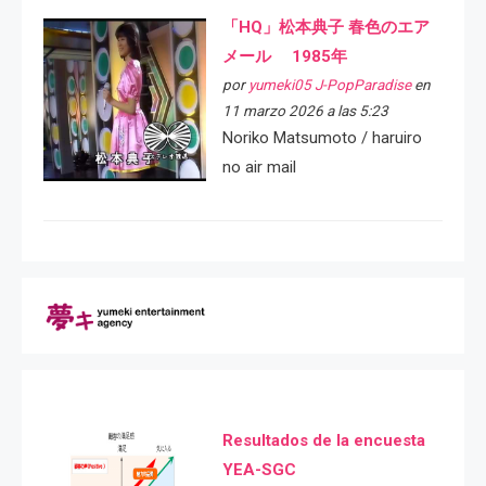
「HQ」松本典子 春色のエア
メール 1985年
por
yumeki05 J-PopParadise
en
11 marzo 2026 a las 5:23
Noriko Matsumoto / haruiro
no air mail
Resultados de la encuesta
YEA-SGC