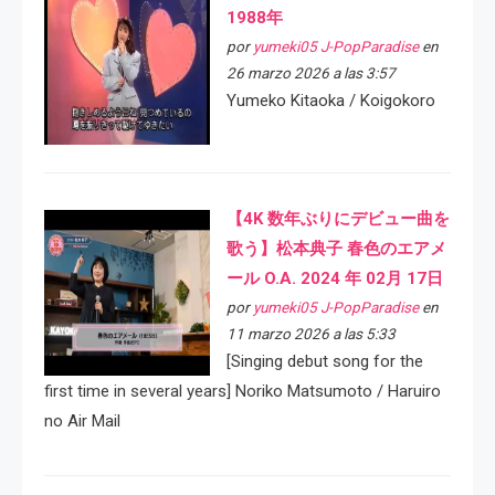
1988年
por
yumeki05 J-PopParadise
en
26 marzo 2026 a las 3:57
Yumeko Kitaoka / Koigokoro
【4K 数年ぶりにデビュー曲を
歌う】松本典子 春色のエアメ
ール O.A. 2024 年 02月 17日
por
yumeki05 J-PopParadise
en
11 marzo 2026 a las 5:33
[Singing debut song for the
first time in several years] Noriko Matsumoto / Haruiro
no Air Mail