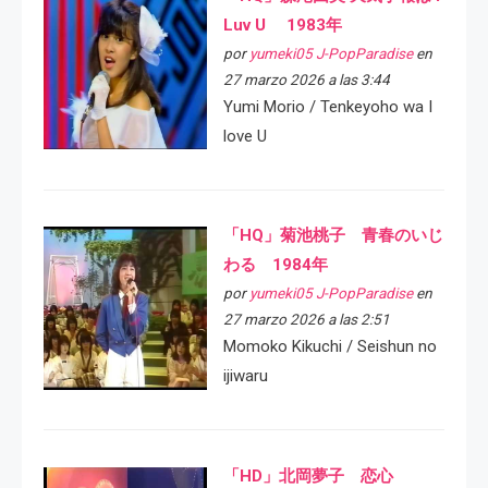
Luv U 1983年
por
yumeki05 J-PopParadise
en
27 marzo 2026 a las 3:44
Yumi Morio / Tenkeyoho wa I
love U
「HQ」菊池桃子 青春のいじ
わる 1984年
por
yumeki05 J-PopParadise
en
27 marzo 2026 a las 2:51
Momoko Kikuchi / Seishun no
ijiwaru
「HD」北岡夢子 恋心