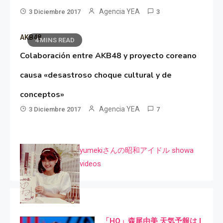
Agencia YEA
3 Diciembre 2017
3
AKB48
4 MINS READ
Colaboración entre AKB48 y proyecto coreano
causa «desastroso choque cultural y de
conceptos»
Agencia YEA
3 Diciembre 2017
7
yumekiさんの昭和アイドル showa
videos
「HQ」森尾由美 天気予報は I