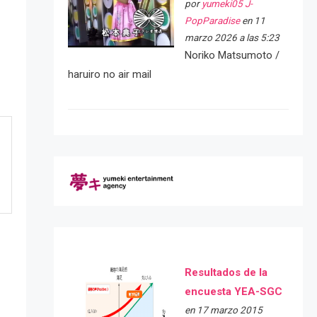
por
yumeki05 J-
PopParadise
en 11
marzo 2026 a las 5:23
Noriko Matsumoto /
haruiro no air mail
Resultados de la
encuesta YEA-SGC
en 17 marzo 2015