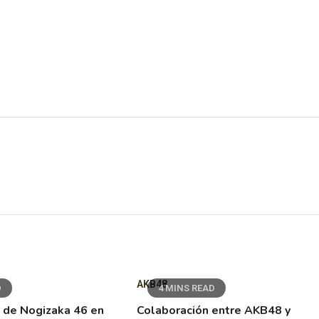
AKB48
D
4 MINS READ
 de Nogizaka 46 en
Colaboración entre AKB48 y