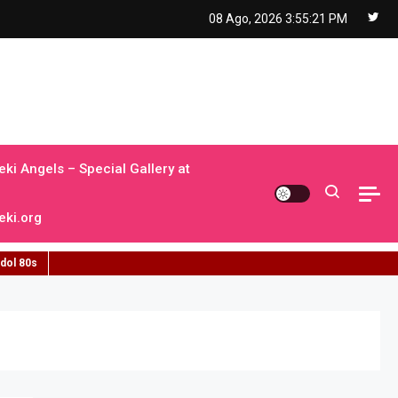
08 Ago, 2026
3:55:22 PM
ki Angels – Special Gallery at
ki.org
idol 80s