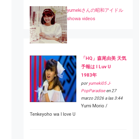
yumekiさんの昭和アイドル
showa videos
「HQ」森尾由美 天気
予報は I Luv U
1983年
por
yumeki05 J-
PopParadise
en 27
marzo 2026 a las 3:44
Yumi Morio /
Tenkeyoho wa I love U