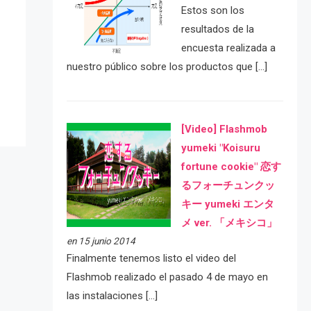
Estos son los
resultados de la
e
encuesta realizada a
nuestro público sobre los productos que […]
[Video] Flashmob
yumeki "Koisuru
fortune cookie" 恋す
るフォーチュンクッ
キー yumeki エンタ
メ ver. 「メキシコ」
en 15 junio 2014
Finalmente tenemos listo el video del
Flashmob realizado el pasado 4 de mayo en
las instalaciones […]