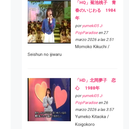
「HQ」菊池桃子 青
春のいじわる 1984
年
por
yumeki05 J-
PopParadise
en 27
marzo 2026 a las 2:51
Momoko Kikuchi /
Seishun no ijiwaru
「HD」北岡夢子 恋
心 1988年
por
yumeki05 J-
PopParadise
en 26
marzo 2026 a las 3:57
Yumeko Kitaoka /
Koigokoro