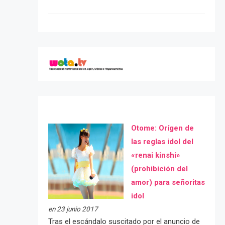
Otome: Orígen de
las reglas idol del
«renai kinshi»
(prohibición del
amor) para señoritas
idol
en 23 junio 2017
Tras el escándalo suscitado por el anuncio de