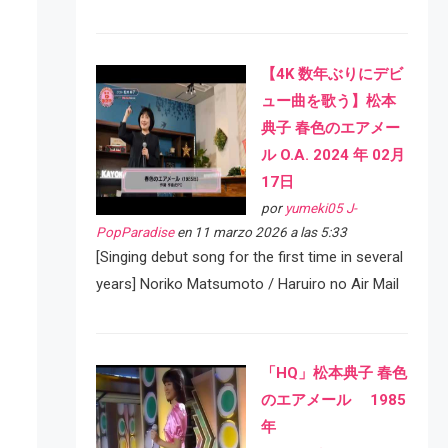
【4K 数年ぶりにデビ
ュー曲を歌う】松本
典子 春色のエアメー
ル O.A. 2024 年 02月
17日
por
yumeki05 J-
PopParadise
en 11 marzo 2026 a las 5:33
[Singing debut song for the first time in several
years] Noriko Matsumoto / Haruiro no Air Mail
「HQ」松本典子 春色
のエアメール 1985
年