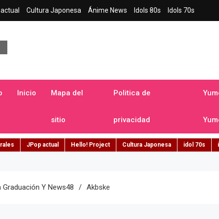
actual
Cultura Japonesa
Ánime News
Idols 80s
Idols 70s
a japonesa en español
o
Inicio
Mapa del
Politica de
Yume
sitio
privacidad
Yume
rales
JPop actual
Hello! Project
Cultura Japonesa
idol 70s
a Graduación Y News48
Akbske