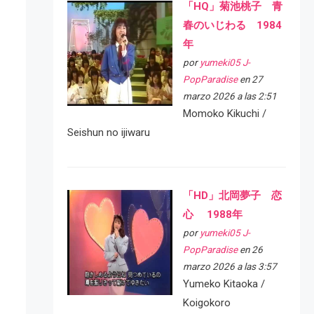
「HQ」菊池桃子 青
春のいじわる 1984
年
por
yumeki05 J-
PopParadise
en 27
marzo 2026 a las 2:51
Momoko Kikuchi /
Seishun no ijiwaru
「HD」北岡夢子 恋
心 1988年
por
yumeki05 J-
PopParadise
en 26
marzo 2026 a las 3:57
Yumeko Kitaoka /
Koigokoro