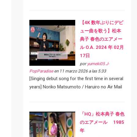
【4K 数年ぶりにデビ
ュー曲を歌う】松本
典子 春色のエアメー
ル O.A. 2024 年 02月
17日
por
yumeki05 J-
PopParadise
en 11 marzo 2026 a las 5:33
[Singing debut song for the first time in several
years] Noriko Matsumoto / Haruiro no Air Mail
「HQ」松本典子 春色
のエアメール 1985
年