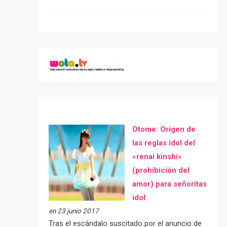
Otome: Orígen de
las reglas idol del
«renai kinshi»
(prohibición del
amor) para señoritas
idol
en 23 junio 2017
Tras el escándalo suscitado por el anuncio de