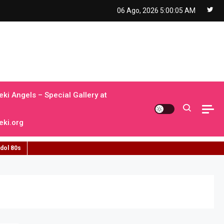
06 Ago, 2026
5:00:06 AM
ki Angels – Special Gallery at
ki.org
idol 80s