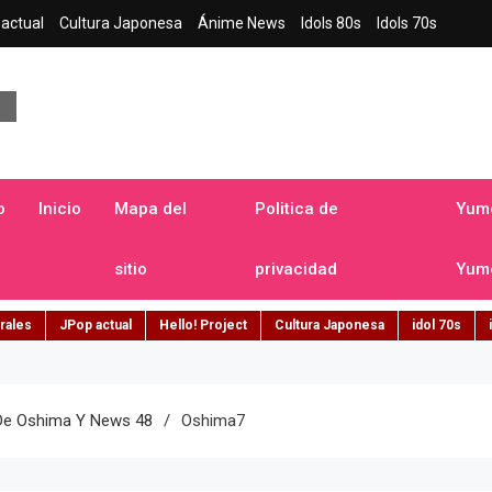
actual
Cultura Japonesa
Ánime News
Idols 80s
Idols 70s
a japonesa en español
o
Inicio
Mapa del
Politica de
Yume
sitio
privacidad
Yume
rales
JPop actual
Hello! Project
Cultura Japonesa
idol 70s
De Oshima Y News 48
Oshima7