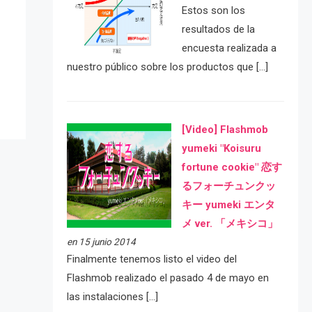
Estos son los
resultados de la
e
encuesta realizada a
nuestro público sobre los productos que […]
[Video] Flashmob
yumeki "Koisuru
fortune cookie" 恋す
るフォーチュンクッ
キー yumeki エンタ
メ ver. 「メキシコ」
en 15 junio 2014
Finalmente tenemos listo el video del
Flashmob realizado el pasado 4 de mayo en
las instalaciones […]