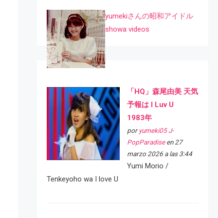
yumekiさんの昭和アイドル
showa videos
「HQ」森尾由美 天気
予報は I Luv U
1983年
por
yumeki05 J-
PopParadise
en 27
marzo 2026 a las 3:44
Yumi Morio /
Tenkeyoho wa I love U