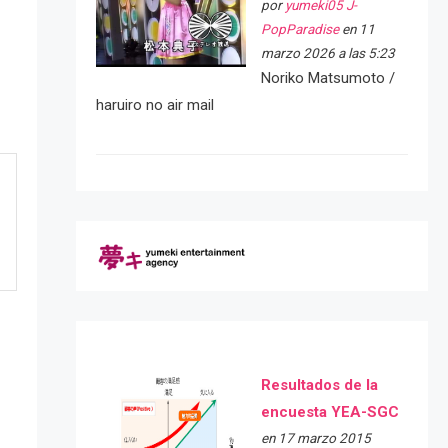
por
yumeki05 J-
PopParadise
en 11
marzo 2026 a las 5:23
Noriko Matsumoto /
haruiro no air mail
Resultados de la
encuesta YEA-SGC
en 17 marzo 2015