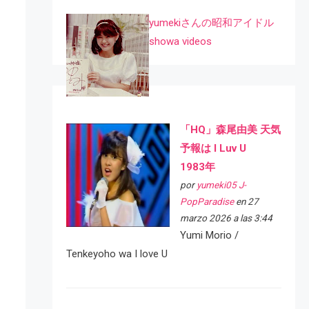
yumekiさんの昭和アイドル
showa videos
「HQ」森尾由美 天気
予報は I Luv U
1983年
por
yumeki05 J-
PopParadise
en 27
marzo 2026 a las 3:44
Yumi Morio /
Tenkeyoho wa I love U