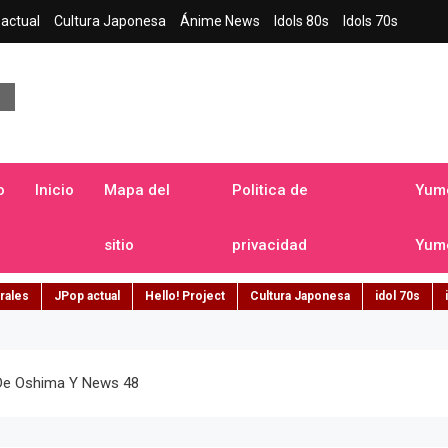
actual
Cultura Japonesa
Ánime News
Idols 80s
Idols 70s
a japonesa en español
o
Inicio
Mapa del
Politica de
Yume
sitio
privacidad
Yume
rales
JPop actual
Hello! Project
Cultura Japonesa
idol 70s
De Oshima Y News 48