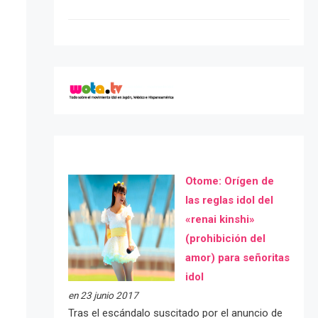
Otome: Orígen de
las reglas idol del
«renai kinshi»
(prohibición del
amor) para señoritas
idol
en 23 junio 2017
Tras el escándalo suscitado por el anuncio de