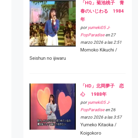
「HQ」菊池桃子 青
春のいじわる 1984
年
por
yumeki05 J-
PopParadise
en 27
marzo 2026 a las 2:51
Momoko Kikuchi /
Seishun no ijiwaru
「HD」北岡夢子 恋
心 1988年
por
yumeki05 J-
PopParadise
en 26
marzo 2026 a las 3:57
Yumeko Kitaoka /
Koigokoro