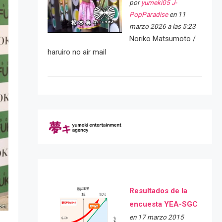
por
yumeki05 J-
PopParadise
en 11
marzo 2026 a las 5:23
Noriko Matsumoto /
haruiro no air mail
Resultados de la
encuesta YEA-SGC
en 17 marzo 2015