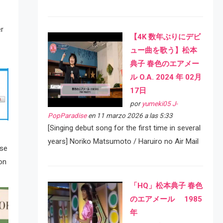
er
【4K 数年ぶりにデビ
ュー曲を歌う】松本
典子 春色のエアメー
ル O.A. 2024 年 02月
17日
por
yumeki05 J-
PopParadise
en 11 marzo 2026 a las 5:33
[Singing debut song for the first time in several
years] Noriko Matsumoto / Haruiro no Air Mail
 se
on
「HQ」松本典子 春色
のエアメール 1985
年