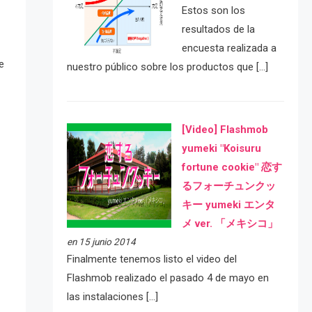
Estos son los
resultados de la
encuesta realizada a
e
nuestro público sobre los productos que […]
[Video] Flashmob
yumeki "Koisuru
fortune cookie" 恋す
るフォーチュンクッ
キー yumeki エンタ
メ ver. 「メキシコ」
en 15 junio 2014
Finalmente tenemos listo el video del
Flashmob realizado el pasado 4 de mayo en
las instalaciones […]