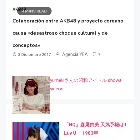
AKB48
4 MINS READ
Colaboración entre AKB48 y proyecto coreano
causa «desastroso choque cultural y de
conceptos»
Agencia YEA
3 Diciembre 2017
7
yumekiさんの昭和アイドル showa
videos
「HQ」森尾由美 天気予報は I
Luv U 1983年