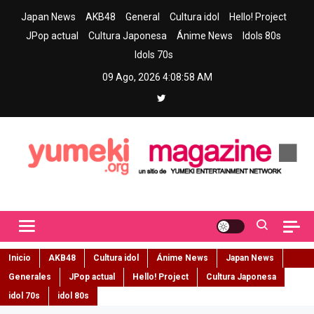
Skip
Japan News
AKB48
General
Cultura idol
Hello! Project
to
JPop actual
Cultura Japonesa
Ánime News
Idols 80s
content
Idols 70s
09 Ago, 2026
4:08:59 AM
Yumeki Magazine
Jpop y musica idol – Tu portal de jpop, movimiento idol y cultura
japonesa en español
Inicio
AKB48
Cultura idol
Ánime News
Japan News
Generales
JPop actual
Hello! Project
Cultura Japonesa
idol 70s
idol 80s