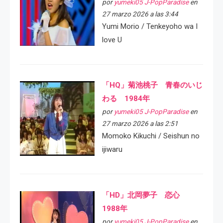
por
yumeki05 J-PopParadise
en
27 marzo 2026 a las 3:44
Yumi Morio / Tenkeyoho wa I
love U
「HQ」菊池桃子 青春のいじ
わる 1984年
por
yumeki05 J-PopParadise
en
27 marzo 2026 a las 2:51
Momoko Kikuchi / Seishun no
ijiwaru
「HD」北岡夢子 恋心
1988年
por
yumeki05 J-PopParadise
en