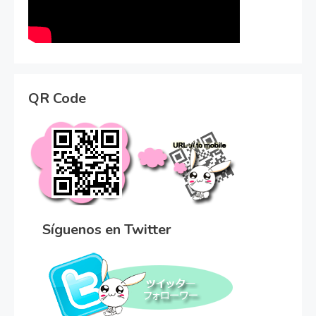
QR Code
Síguenos en Twitter