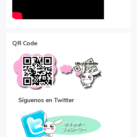
QR Code
Síguenos en Twitter