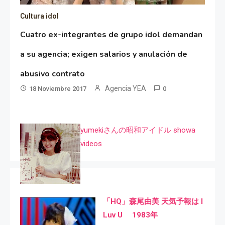
Cultura idol
Cuatro ex-integrantes de grupo idol demandan
a su agencia; exigen salarios y anulación de
abusivo contrato
Agencia YEA
18 Noviembre 2017
0
yumekiさんの昭和アイドル showa
videos
「HQ」森尾由美 天気予報は I
Luv U 1983年