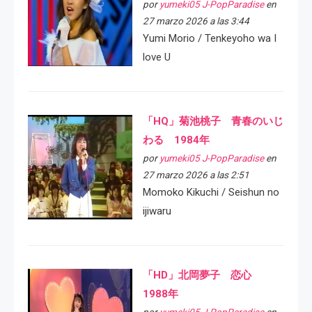
por
yumeki05 J-PopParadise
en
27 marzo 2026 a las 3:44
Yumi Morio / Tenkeyoho wa I
love U
「HQ」菊池桃子 青春のいじ
わる 1984年
por
yumeki05 J-PopParadise
en
27 marzo 2026 a las 2:51
Momoko Kikuchi / Seishun no
ijiwaru
「HD」北岡夢子 恋心
1988年
por
yumeki05 J-PopParadise
en