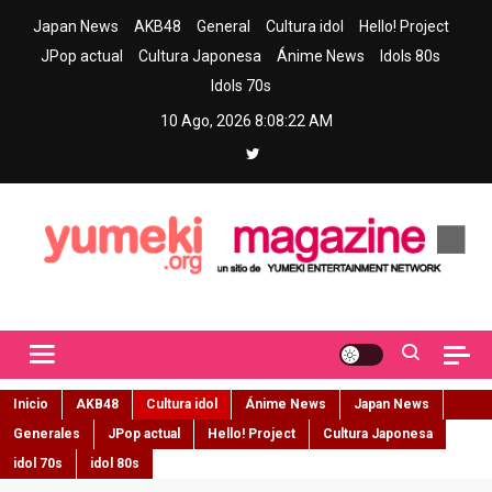
Skip
Japan News
AKB48
General
Cultura idol
Hello! Project
to
JPop actual
Cultura Japonesa
Ánime News
Idols 80s
content
Idols 70s
10 Ago, 2026
8:08:23 AM
Yumeki Magazine
Jpop y musica idol – Tu portal de jpop, movimiento idol y cultura
japonesa en español
Inicio
AKB48
Cultura idol
Ánime News
Japan News
Generales
JPop actual
Hello! Project
Cultura Japonesa
idol 70s
idol 80s