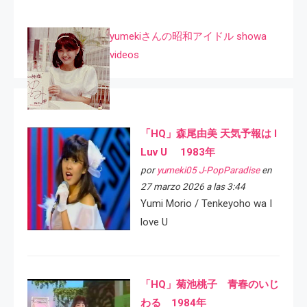
yumekiさんの昭和アイドル showa
videos
「HQ」森尾由美 天気予報は I
Luv U 1983年
por
yumeki05 J-PopParadise
en
27 marzo 2026 a las 3:44
Yumi Morio / Tenkeyoho wa I
love U
「HQ」菊池桃子 青春のいじ
わる 1984年