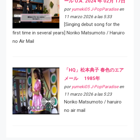
ール O.A. 2024 年 02月 17日
por
yumeki05 J-PopParadise
en
11 marzo 2026 a las 5:33
[Singing debut song for the
first time in several years] Noriko Matsumoto / Haruiro
no Air Mail
「HQ」松本典子 春色のエア
メール 1985年
por
yumeki05 J-PopParadise
en
11 marzo 2026 a las 5:23
Noriko Matsumoto / haruiro
no air mail