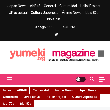
Skip
Japan News
AKB48
General
Cultura idol
Hello! Project
to
JPop actual
Cultura Japonesa
Ánime News
Idols 80s
content
Idols 70s
07 Ago, 2026
11:04:49 PM
Yumeki Magazine
Jpop y musica idol – Tu portal de jpop, movimiento idol y cultura
japonesa en español
Inicio
AKB48
Cultura idol
Ánime News
Japan News
Generales
JPop actual
Hello! Project
Cultura Japonesa
idol 70s
idol 80s