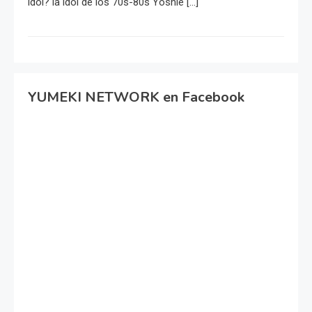
idol? la idol de los 70s-80s Yoshie […]
YUMEKI NETWORK en Facebook