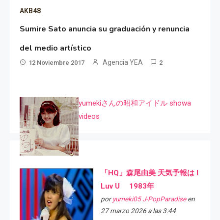
AKB48
Sumire Sato anuncia su graduación y renuncia
del medio artístico
Agencia YEA
12 Noviembre 2017
2
yumekiさんの昭和アイドル showa
videos
「HQ」森尾由美 天気予報は I
Luv U 1983年
por
yumeki05 J-PopParadise
en
27 marzo 2026 a las 3:44