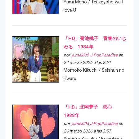
Yumi Morio / Tenkeyoho wa I
love U
「HQ」菊池桃子 青春のいじ
わる 1984年
por
yumeki05 J-PopParadise
en
27 marzo 2026 a las 2:51
Momoko Kikuchi / Seishun no
ijiwaru
「HD」北岡夢子 恋心
1988年
por
yumeki05 J-PopParadise
en
26 marzo 2026 a las 3:57
Yumeko Kitaoka / Koigokoro