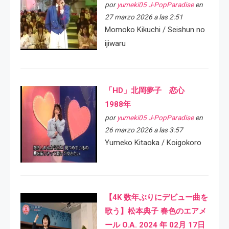
por
yumeki05 J-PopParadise
en
27 marzo 2026 a las 2:51
Momoko Kikuchi / Seishun no
ijiwaru
「HD」北岡夢子 恋心
1988年
por
yumeki05 J-PopParadise
en
26 marzo 2026 a las 3:57
Yumeko Kitaoka / Koigokoro
【4K 数年ぶりにデビュー曲を
歌う】松本典子 春色のエアメ
ール O.A. 2024 年 02月 17日