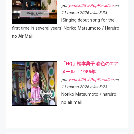
por
yumeki05 J-PopParadise
en
11 marzo 2026 a las 5:33
[Singing debut song for the
first time in several years] Noriko Matsumoto / Haruiro
no Air Mail
「HQ」松本典子 春色のエア
メール 1985年
por
yumeki05 J-PopParadise
en
11 marzo 2026 a las 5:23
Noriko Matsumoto / haruiro
no air mail