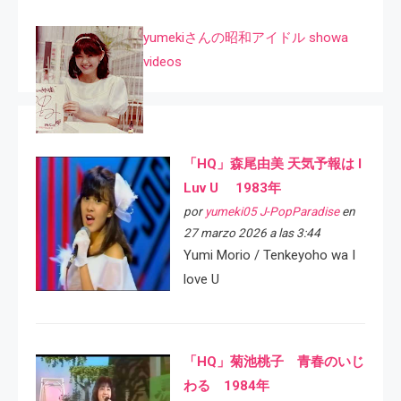
yumekiさんの昭和アイドル showa
videos
「HQ」森尾由美 天気予報は I
Luv U 1983年
por
yumeki05 J-PopParadise
en
27 marzo 2026 a las 3:44
Yumi Morio / Tenkeyoho wa I
love U
「HQ」菊池桃子 青春のいじ
わる 1984年