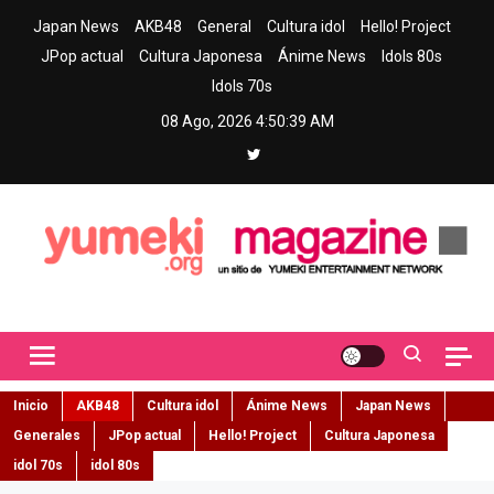
Skip
Japan News
AKB48
General
Cultura idol
Hello! Project
to
JPop actual
Cultura Japonesa
Ánime News
Idols 80s
content
Idols 70s
08 Ago, 2026
4:50:40 AM
Yumeki Magazine
Jpop y musica idol – Tu portal de jpop, movimiento idol y cultura
japonesa en español
Inicio
AKB48
Cultura idol
Ánime News
Japan News
Generales
JPop actual
Hello! Project
Cultura Japonesa
idol 70s
idol 80s