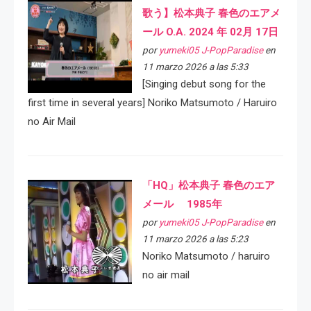
歌う】松本典子 春色のエアメ
ール O.A. 2024 年 02月 17日
por
yumeki05 J-PopParadise
en
11 marzo 2026 a las 5:33
[Singing debut song for the
first time in several years] Noriko Matsumoto / Haruiro
no Air Mail
「HQ」松本典子 春色のエア
メール 1985年
por
yumeki05 J-PopParadise
en
11 marzo 2026 a las 5:23
Noriko Matsumoto / haruiro
no air mail