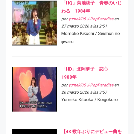
「HQ」菊池桃子 青春のいじ
わる 1984年
por
yumeki05 J-PopParadise
en
27 marzo 2026 a las 2:51
Momoko Kikuchi / Seishun no
ijiwaru
「HD」北岡夢子 恋心
1988年
por
yumeki05 J-PopParadise
en
26 marzo 2026 a las 3:57
Yumeko Kitaoka / Koigokoro
【4K 数年ぶりにデビュー曲を