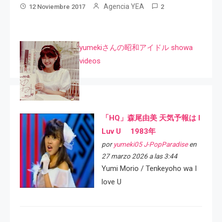
Agencia YEA
12 Noviembre 2017
2
yumekiさんの昭和アイドル showa
videos
「HQ」森尾由美 天気予報は I
Luv U 1983年
por
yumeki05 J-PopParadise
en
27 marzo 2026 a las 3:44
Yumi Morio / Tenkeyoho wa I
love U