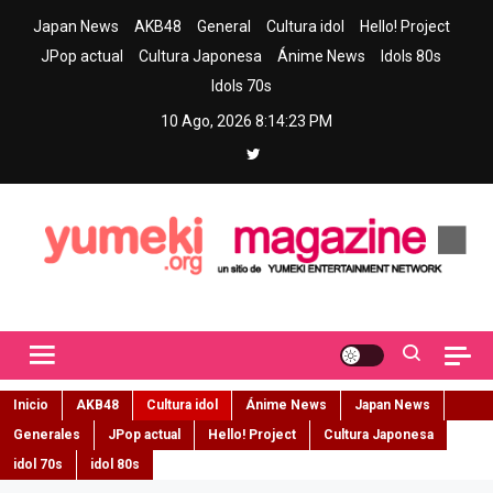
Skip
Japan News
AKB48
General
Cultura idol
Hello! Project
to
JPop actual
Cultura Japonesa
Ánime News
Idols 80s
content
Idols 70s
10 Ago, 2026
8:14:24 PM
Yumeki Magazine
Jpop y musica idol – Tu portal de jpop, movimiento idol y cultura
japonesa en español
Inicio
AKB48
Cultura idol
Ánime News
Japan News
Generales
JPop actual
Hello! Project
Cultura Japonesa
idol 70s
idol 80s