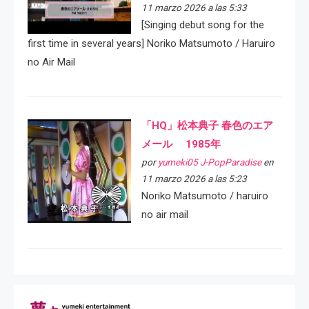
11 marzo 2026 a las 5:33
[Singing debut song for the
first time in several years] Noriko Matsumoto / Haruiro
no Air Mail
「HQ」松本典子 春色のエア
メール 1985年
por
yumeki05 J-PopParadise
en
11 marzo 2026 a las 5:23
Noriko Matsumoto / haruiro
no air mail