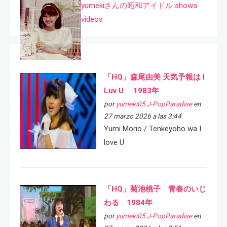
yumekiさんの昭和アイドル showa
videos
「HQ」森尾由美 天気予報は I
Luv U 1983年
por
yumeki05 J-PopParadise
en
27 marzo 2026 a las 3:44
Yumi Morio / Tenkeyoho wa I
love U
「HQ」菊池桃子 青春のいじ
わる 1984年
por
yumeki05 J-PopParadise
en