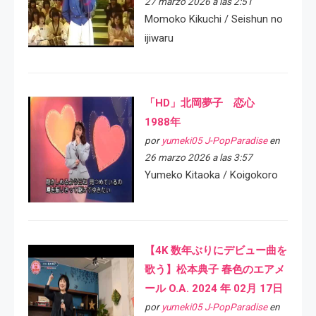
27 marzo 2026 a las 2:51
Momoko Kikuchi / Seishun no
ijiwaru
「HD」北岡夢子 恋心
1988年
por
yumeki05 J-PopParadise
en
26 marzo 2026 a las 3:57
Yumeko Kitaoka / Koigokoro
【4K 数年ぶりにデビュー曲を
歌う】松本典子 春色のエアメ
ール O.A. 2024 年 02月 17日
por
yumeki05 J-PopParadise
en