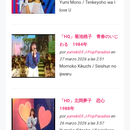
Yumi Morio / Tenkeyoho wa I
love U
「HQ」菊池桃子 青春のいじ
わる 1984年
por
yumeki05 J-PopParadise
en
27 marzo 2026 a las 2:51
Momoko Kikuchi / Seishun no
ijiwaru
「HD」北岡夢子 恋心
1988年
por
yumeki05 J-PopParadise
en
26 marzo 2026 a las 3:57