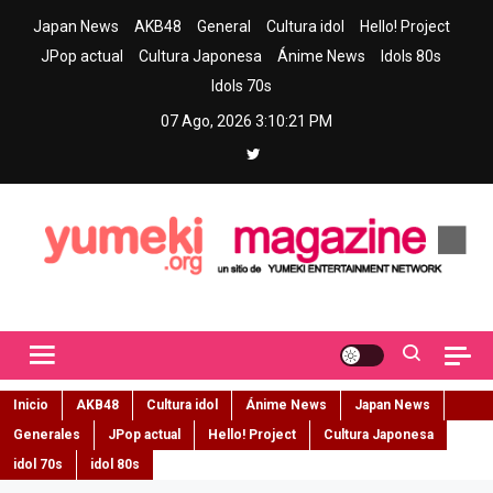
Skip
Japan News
AKB48
General
Cultura idol
Hello! Project
to
JPop actual
Cultura Japonesa
Ánime News
Idols 80s
content
Idols 70s
07 Ago, 2026
3:10:22 PM
Yumeki Magazine
Jpop y musica idol – Tu portal de jpop, movimiento idol y cultura
japonesa en español
Inicio
AKB48
Cultura idol
Ánime News
Japan News
Generales
JPop actual
Hello! Project
Cultura Japonesa
idol 70s
idol 80s