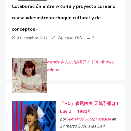
Colaboración entre AKB48 y proyecto coreano
causa «desastroso choque cultural y de
conceptos»
Agencia YEA
3 Diciembre 2017
7
yumekiさんの昭和アイドル showa
videos
「HQ」森尾由美 天気予報は I
Luv U 1983年
por
yumeki05 J-PopParadise
en
27 marzo 2026 a las 3:44