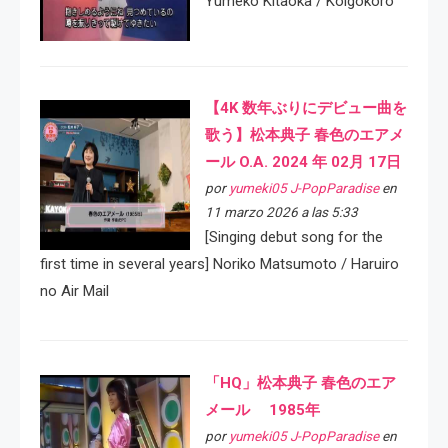
Yumeko Kitaoka / Koigokoro
【4K 数年ぶりにデビュー曲を
歌う】松本典子 春色のエアメ
ール O.A. 2024 年 02月 17日
por
yumeki05 J-PopParadise
en
11 marzo 2026 a las 5:33
[Singing debut song for the
first time in several years] Noriko Matsumoto / Haruiro
no Air Mail
「HQ」松本典子 春色のエア
メール 1985年
por
yumeki05 J-PopParadise
en