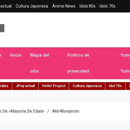
actual
Cultura Japonesa
Ánime News
Idols 80s
Idols 70s
a japonesa en español
o
Inicio
Mapa del
Politica de
Yume
sitio
privacidad
Yume
rales
JPop actual
Hello! Project
Cultura Japonesa
idol 70s
s De «Mayoría De Edad»
Akb48seijinohi