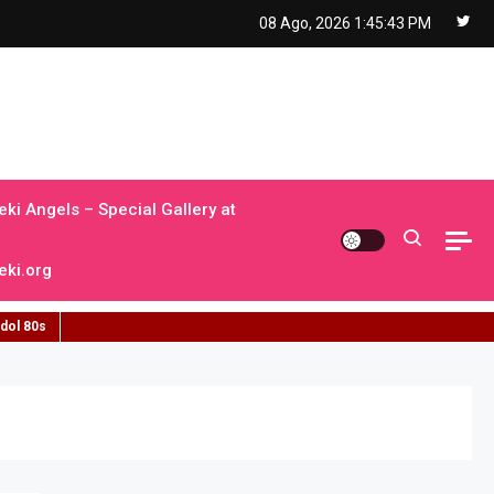
08 Ago, 2026
1:45:44 PM
ki Angels – Special Gallery at
ki.org
idol 80s