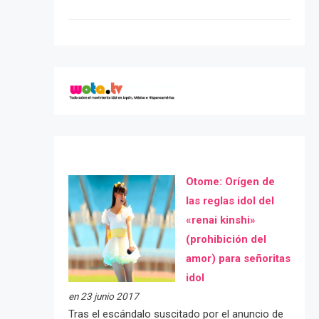
Otome: Orígen de
las reglas idol del
«renai kinshi»
(prohibición del
amor) para señoritas
idol
en 23 junio 2017
Tras el escándalo suscitado por el anuncio de