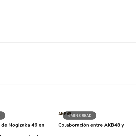
AKB48
D
4 MINS READ
 de Nogizaka 46 en
Colaboración entre AKB48 y