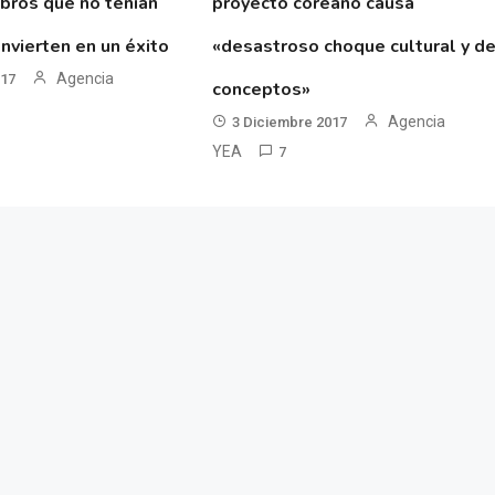
ibros que no tenían
proyecto coreano causa
nvierten en un éxito
«desastroso choque cultural y d
Agencia
017
conceptos»
Agencia
3 Diciembre 2017
YEA
7