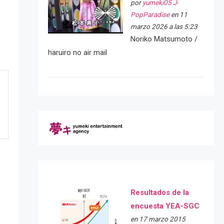
por
yumeki05 J-
PopParadise
en 11
marzo 2026 a las 5:23
Noriko Matsumoto /
haruiro no air mail
Resultados de la
encuesta YEA-SGC
en 17 marzo 2015