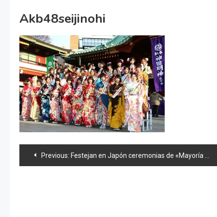
Akb48seijinohi
Navegación
Previous:
Festejan en Japón ceremonias de «Mayoría de edad»
de
entradas