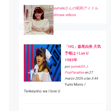
yumekiさんの昭和アイドル
showa videos
「HQ」森尾由美 天気
予報は I Luv U
1983年
por
yumeki05 J-
PopParadise
en 27
marzo 2026 a las 3:44
Yumi Morio /
Tenkeyoho wa I love U