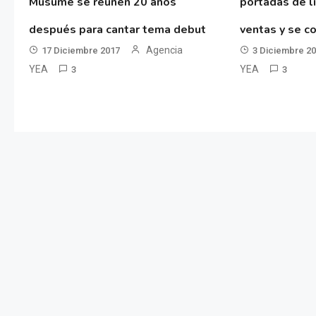
Musume se reúnen 20 años
portadas de l
después para cantar tema debut
ventas y se co
Agencia
17 Diciembre 2017
3 Diciembre 2
YEA
YEA
3
3