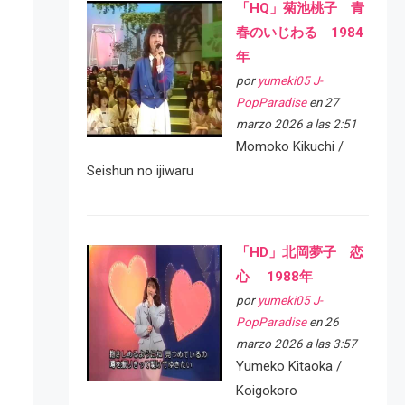
「HQ」菊池桃子 青
春のいじわる 1984
年
por
yumeki05 J-
PopParadise
en 27
marzo 2026 a las 2:51
Momoko Kikuchi /
Seishun no ijiwaru
「HD」北岡夢子 恋
心 1988年
por
yumeki05 J-
PopParadise
en 26
marzo 2026 a las 3:57
Yumeko Kitaoka /
Koigokoro