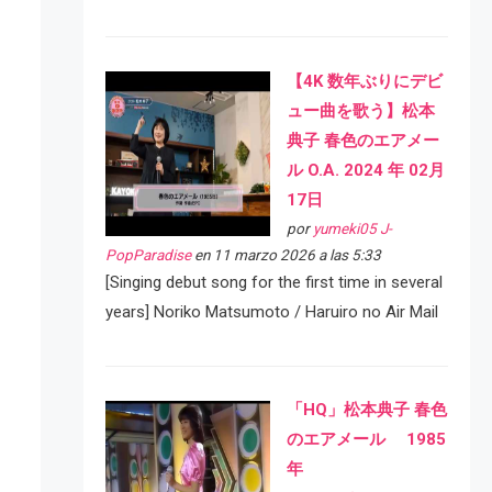
【4K 数年ぶりにデビ
ュー曲を歌う】松本
典子 春色のエアメー
ル O.A. 2024 年 02月
17日
por
yumeki05 J-
PopParadise
en 11 marzo 2026 a las 5:33
[Singing debut song for the first time in several
years] Noriko Matsumoto / Haruiro no Air Mail
「HQ」松本典子 春色
のエアメール 1985
年