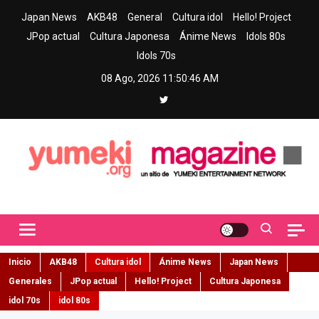
Skip
Japan News
AKB48
General
Cultura idol
Hello! Project
to
JPop actual
Cultura Japonesa
Ánime News
Idols 80s
content
Idols 70s
08 Ago, 2026
11:50:47 AM
Yumeki Magazine
Jpop y musica idol – Tu portal de jpop, movimiento idol y cultura
japonesa en español
Inicio
AKB48
Cultura idol
Ánime News
Japan News
Generales
JPop actual
Hello! Project
Cultura Japonesa
idol 70s
idol 80s