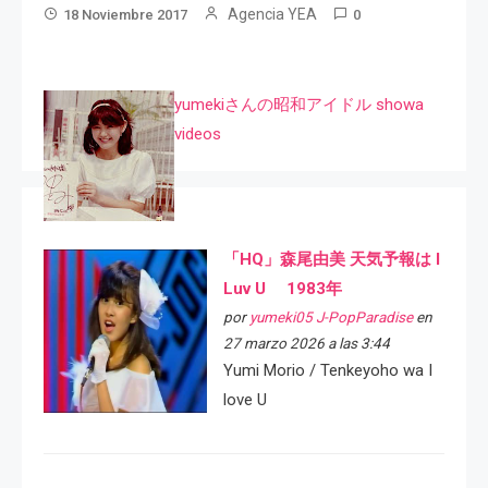
Agencia YEA
18 Noviembre 2017
0
yumekiさんの昭和アイドル showa
videos
「HQ」森尾由美 天気予報は I
Luv U 1983年
por
yumeki05 J-PopParadise
en
27 marzo 2026 a las 3:44
Yumi Morio / Tenkeyoho wa I
love U