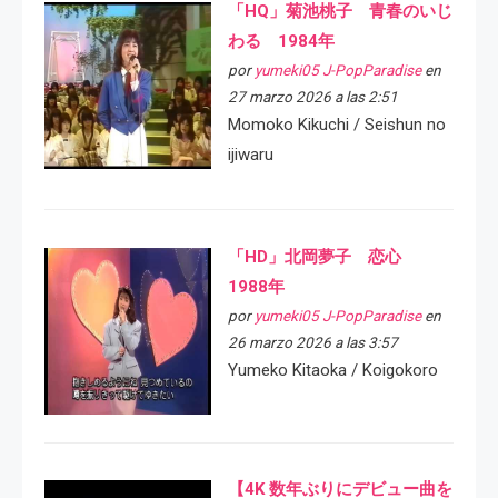
「HQ」菊池桃子 青春のいじ
わる 1984年
por
yumeki05 J-PopParadise
en
27 marzo 2026 a las 2:51
Momoko Kikuchi / Seishun no
ijiwaru
「HD」北岡夢子 恋心
1988年
por
yumeki05 J-PopParadise
en
26 marzo 2026 a las 3:57
Yumeko Kitaoka / Koigokoro
【4K 数年ぶりにデビュー曲を