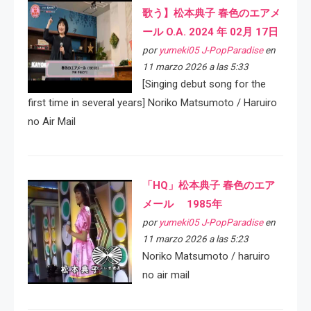
歌う】松本典子 春色のエアメ
ール O.A. 2024 年 02月 17日
por
yumeki05 J-PopParadise
en
11 marzo 2026 a las 5:33
[Singing debut song for the
first time in several years] Noriko Matsumoto / Haruiro
no Air Mail
「HQ」松本典子 春色のエア
メール 1985年
por
yumeki05 J-PopParadise
en
11 marzo 2026 a las 5:23
Noriko Matsumoto / haruiro
no air mail