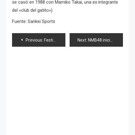
se casó en 1988 con Mamiko Takai, una ex integrante
del «club del gatito»).
Fuente: Sankei Sports
Navegación
Previous:
Festival «Tanabata», 7 de Julio
Next:
NMB48 inicia actividades en Noviembre
de
entradas