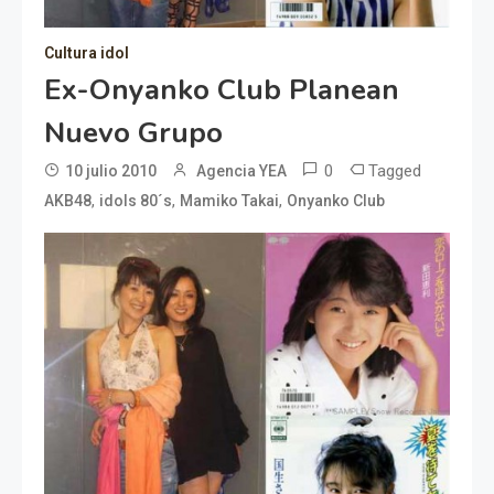
Cultura idol
Ex-Onyanko Club Planean
Nuevo Grupo
0
Tagged
10 julio 2010
Agencia YEA
,
,
,
AKB48
idols 80´s
Mamiko Takai
Onyanko Club