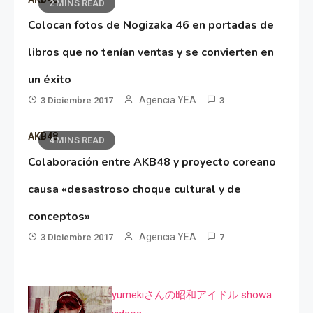
2 MINS READ
Colocan fotos de Nogizaka 46 en portadas de
libros que no tenían ventas y se convierten en
un éxito
Agencia YEA
3 Diciembre 2017
3
AKB48
4 MINS READ
Colaboración entre AKB48 y proyecto coreano
causa «desastroso choque cultural y de
conceptos»
Agencia YEA
3 Diciembre 2017
7
yumekiさんの昭和アイドル showa