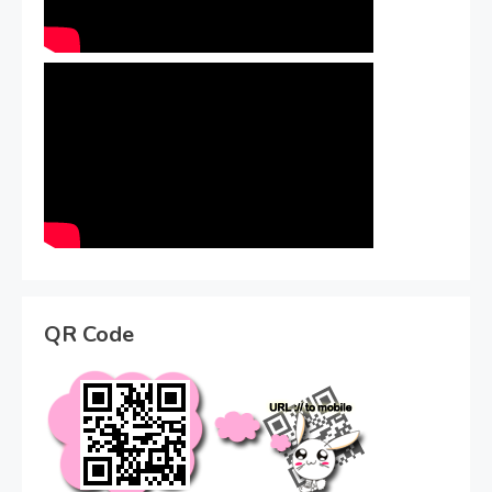
QR Code