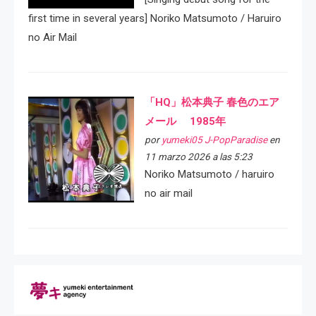
first time in several years] Noriko Matsumoto / Haruiro
no Air Mail
「HQ」松本典子 春色のエア
メール 1985年
por
yumeki05 J-PopParadise
en
11 marzo 2026 a las 5:23
Noriko Matsumoto / haruiro
no air mail