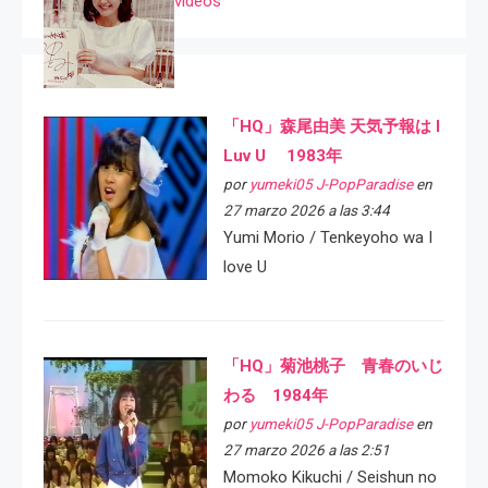
videos
「HQ」森尾由美 天気予報は I
Luv U 1983年
por
yumeki05 J-PopParadise
en
27 marzo 2026 a las 3:44
Yumi Morio / Tenkeyoho wa I
love U
「HQ」菊池桃子 青春のいじ
わる 1984年
por
yumeki05 J-PopParadise
en
27 marzo 2026 a las 2:51
Momoko Kikuchi / Seishun no