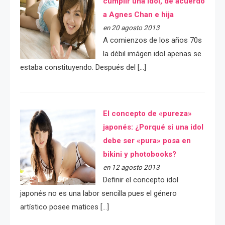
cumplir una idol, de acuerdo
a Agnes Chan e hija
en 20 agosto 2013
A comienzos de los años 70s
la débil imágen idol apenas se
estaba constituyendo. Después del […]
El concepto de «pureza»
japonés: ¿Porqué si una idol
debe ser «pura» posa en
bikini y photobooks?
en 12 agosto 2013
Definir el concepto idol
japonés no es una labor sencilla pues el género
artístico posee matices […]