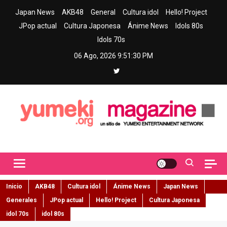
Skip
Japan News
AKB48
General
Cultura idol
Hello! Project
to
JPop actual
Cultura Japonesa
Ánime News
Idols 80s
content
Idols 70s
06 Ago, 2026
9:51:31 PM
Yumeki Magazine
Jpop y musica idol – Tu portal de jpop, movimiento idol y cultura
japonesa en español
Inicio
AKB48
Cultura idol
Ánime News
Japan News
Generales
JPop actual
Hello! Project
Cultura Japonesa
idol 70s
idol 80s