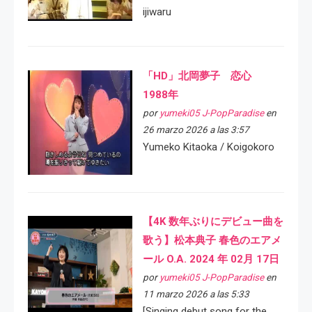
ijiwaru
「HD」北岡夢子 恋心
1988年
por
yumeki05 J-PopParadise
en
26 marzo 2026 a las 3:57
Yumeko Kitaoka / Koigokoro
【4K 数年ぶりにデビュー曲を
歌う】松本典子 春色のエアメ
ール O.A. 2024 年 02月 17日
por
yumeki05 J-PopParadise
en
11 marzo 2026 a las 5:33
[Singing debut song for the