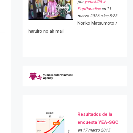
por
yumeki05 J-
PopParadise
en 11
marzo 2026 a las 5:23
Noriko Matsumoto /
haruiro no air mail
Resultados de la
encuesta YEA-SGC
en 17 marzo 2015