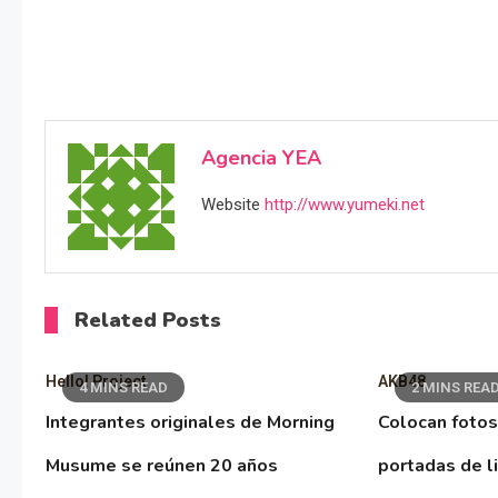
Agencia YEA
Website
http://www.yumeki.net
Related Posts
Hello! Project
AKB48
4 MINS READ
2 MINS REA
Integrantes originales de Morning
Colocan fotos
Musume se reúnen 20 años
portadas de l