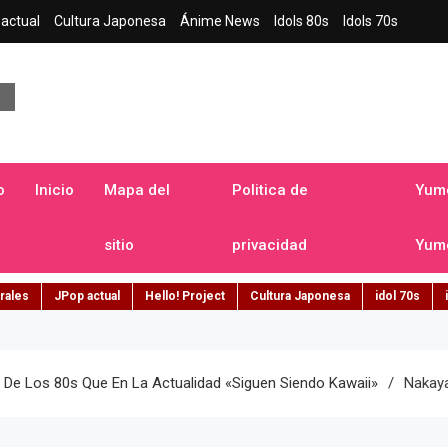
actual
Cultura Japonesa
Ánime News
Idols 80s
Idols 70s
a japonesa en español
o
Inicio
Mapa del
Politica de
Yume
sitio
privacidad
Yume
rales
JPop actual
Hello! Project
Cultura Japonesa
idol 70s
 De Los 80s Que En La Actualidad «siguen Siendo Kawaii»
Nakay