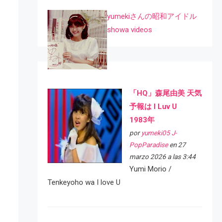
yumekiさんの昭和アイドル
showa videos
「HQ」森尾由美 天気
予報は I Luv U
1983年
por
yumeki05 J-
PopParadise
en 27
marzo 2026 a las 3:44
Yumi Morio /
Tenkeyoho wa I love U