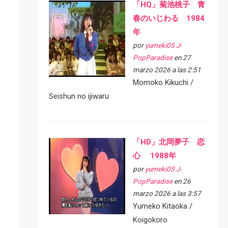
「HQ」菊池桃子 青
春のいじわる 1984
年
por
yumeki05 J-
PopParadise
en 27
marzo 2026 a las 2:51
Momoko Kikuchi /
Seishun no ijiwaru
「HD」北岡夢子 恋
心 1988年
por
yumeki05 J-
PopParadise
en 26
marzo 2026 a las 3:57
Yumeko Kitaoka /
Koigokoro