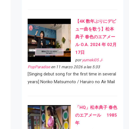
【4K 数年ぶりにデビ
ュー曲を歌う】松本
典子 春色のエアメー
ル O.A. 2024 年 02月
17日
por
yumeki05 J-
PopParadise
en 11 marzo 2026 a las 5:33
[Singing debut song for the first time in several
years] Noriko Matsumoto / Haruiro no Air Mail
「HQ」松本典子 春色
のエアメール 1985
年