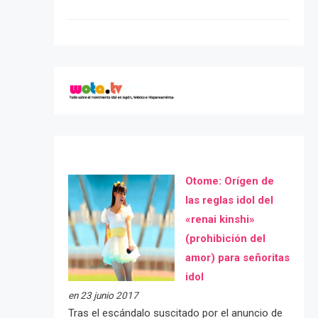
Otome: Orígen de
las reglas idol del
«renai kinshi»
(prohibición del
amor) para señoritas
idol
en 23 junio 2017
Tras el escándalo suscitado por el anuncio de