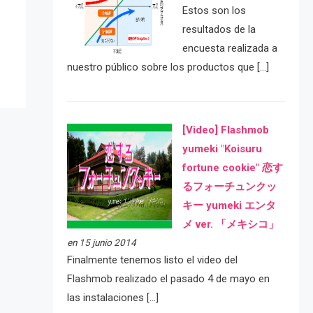
e
Estos son los
resultados de la
encuesta realizada a
nuestro público sobre los productos que […]
[Video] Flashmob
yumeki "Koisuru
fortune cookie" 恋す
るフォーチュンクッ
キー yumeki エンタ
メ ver. 「メキシコ」
en 15 junio 2014
Finalmente tenemos listo el video del
Flashmob realizado el pasado 4 de mayo en
las instalaciones […]