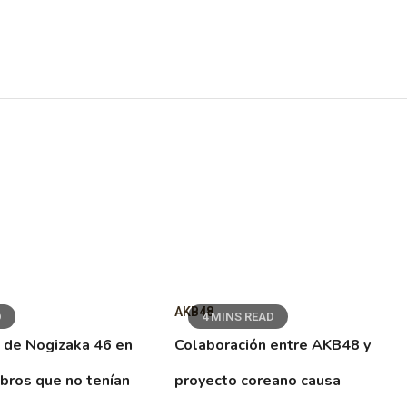
AKB48
D
4 MINS READ
 de Nogizaka 46 en
Colaboración entre AKB48 y
ibros que no tenían
proyecto coreano causa