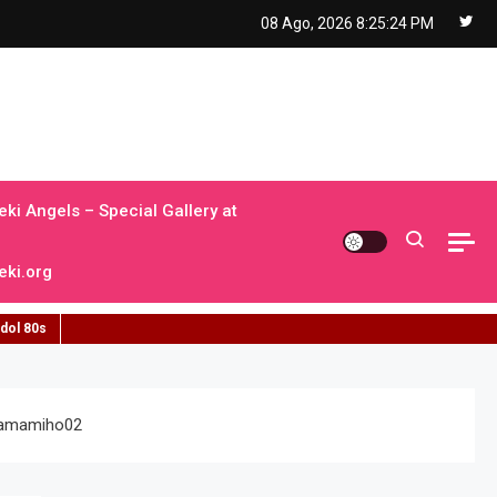
08 Ago, 2026
8:25:25 PM
ki Angels – Special Gallery at
ki.org
idol 80s
amamiho02