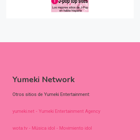
Yumeki Network
Otros sitios de Yumeki Entertainment:
yumeki.net - Yumeki Entertainment Agency
wota.tv - Música idol - Movimiento idol