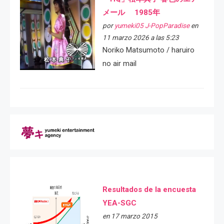
メール 1985年
por
yumeki05 J-PopParadise
en
11 marzo 2026 a las 5:23
Noriko Matsumoto / haruiro
no air mail
Resultados de la encuesta
YEA-SGC
en 17 marzo 2015