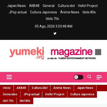
Skip
Japan News
AKB48
General
Cultura idol
Hello! Project
to
JPop actual
Cultura Japonesa
Ánime News
Idols 80s
content
Idols 70s
05 Ago, 2026
3:03:49 AM
Yumeki Magazine
Jpop y musica idol – Tu portal de jpop, movimiento idol y cultura
japonesa en español
Inicio
AKB48
Cultura idol
Ánime News
Japan News
Generales
JPop actual
Hello! Project
Cultura Japonesa
idol 70s
idol 80s