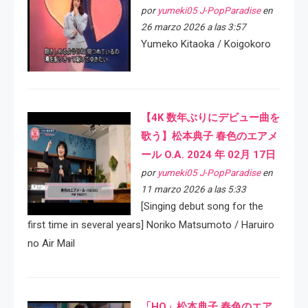
por
yumeki05 J-PopParadise
en
26 marzo 2026 a las 3:57
Yumeko Kitaoka / Koigokoro
【4K 数年ぶりにデビュー曲を
歌う】松本典子 春色のエアメ
ール O.A. 2024 年 02月 17日
por
yumeki05 J-PopParadise
en
11 marzo 2026 a las 5:33
[Singing debut song for the
first time in several years] Noriko Matsumoto / Haruiro
no Air Mail
「HQ」松本典子 春色のエア