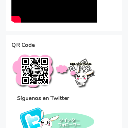
QR Code
Síguenos en Twitter