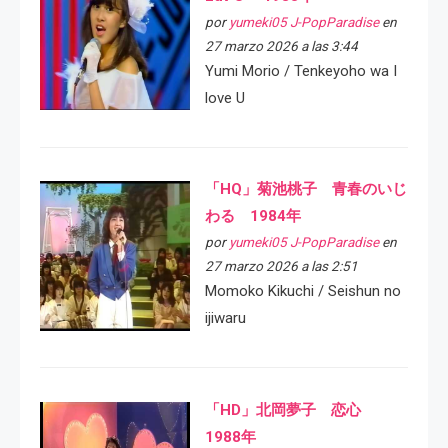
por
yumeki05 J-PopParadise
en
27 marzo 2026 a las 3:44
Yumi Morio / Tenkeyoho wa I
love U
「HQ」菊池桃子 青春のいじ
わる 1984年
por
yumeki05 J-PopParadise
en
27 marzo 2026 a las 2:51
Momoko Kikuchi / Seishun no
ijiwaru
「HD」北岡夢子 恋心
1988年