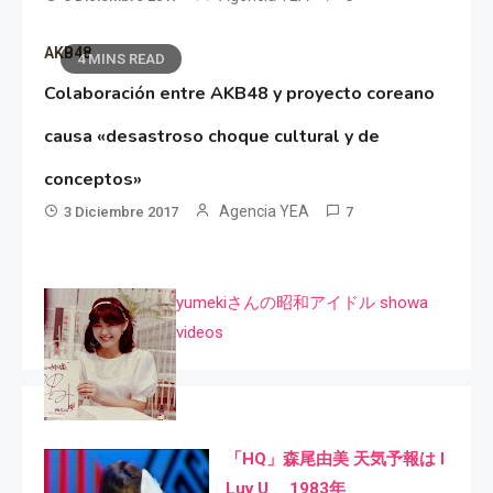
AKB48
4 MINS READ
Colaboración entre AKB48 y proyecto coreano
causa «desastroso choque cultural y de
conceptos»
Agencia YEA
3 Diciembre 2017
7
yumekiさんの昭和アイドル showa
videos
「HQ」森尾由美 天気予報は I
Luv U 1983年