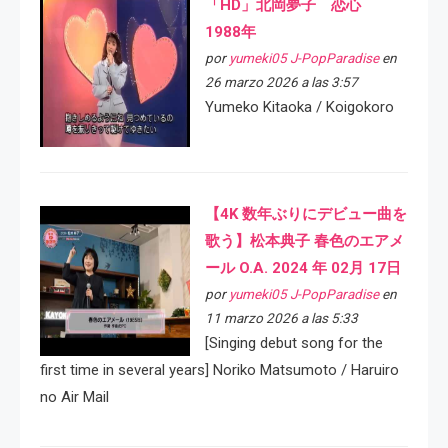
「HD」北岡夢子 恋心
1988年
por
yumeki05 J-PopParadise
en
26 marzo 2026 a las 3:57
Yumeko Kitaoka / Koigokoro
【4K 数年ぶりにデビュー曲を
歌う】松本典子 春色のエアメ
ール O.A. 2024 年 02月 17日
por
yumeki05 J-PopParadise
en
11 marzo 2026 a las 5:33
[Singing debut song for the
first time in several years] Noriko Matsumoto / Haruiro
no Air Mail