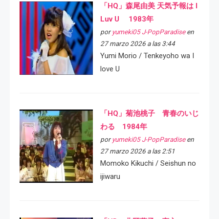
「HQ」森尾由美 天気予報は I
Luv U 1983年
por
yumeki05 J-PopParadise
en
27 marzo 2026 a las 3:44
Yumi Morio / Tenkeyoho wa I
love U
「HQ」菊池桃子 青春のいじ
わる 1984年
por
yumeki05 J-PopParadise
en
27 marzo 2026 a las 2:51
Momoko Kikuchi / Seishun no
ijiwaru