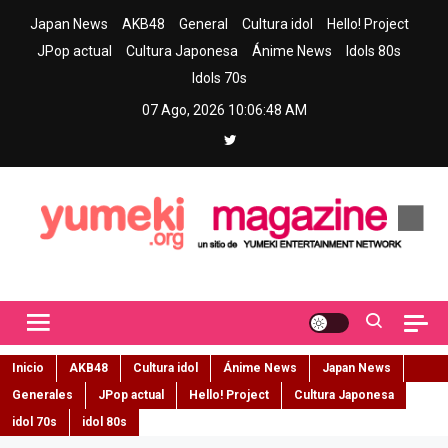
Skip
Japan News
AKB48
General
Cultura idol
Hello! Project
to
JPop actual
Cultura Japonesa
Ánime News
Idols 80s
content
Idols 70s
07 Ago, 2026
10:06:49 AM
Yumeki Magazine
Jpop y musica idol – Tu portal de jpop, movimiento idol y cultura
japonesa en español
Inicio
AKB48
Cultura idol
Ánime News
Japan News
Generales
JPop actual
Hello! Project
Cultura Japonesa
idol 70s
idol 80s