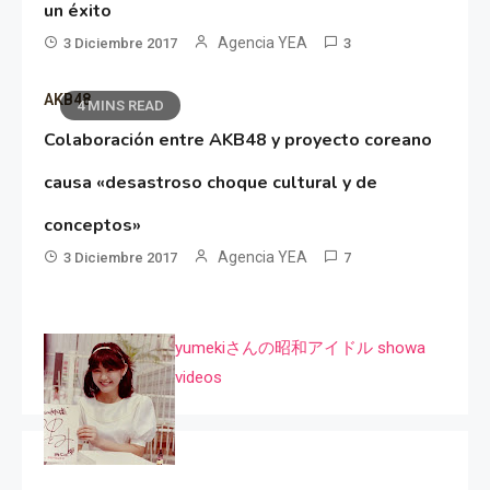
un éxito
Agencia YEA
3 Diciembre 2017
3
AKB48
4 MINS READ
Colaboración entre AKB48 y proyecto coreano
causa «desastroso choque cultural y de
conceptos»
Agencia YEA
3 Diciembre 2017
7
yumekiさんの昭和アイドル showa
videos