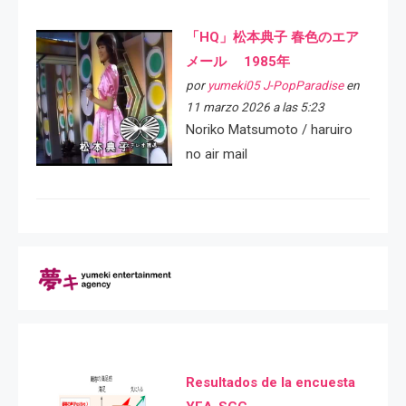
「HQ」松本典子 春色のエア
メール 1985年
por
yumeki05 J-PopParadise
en
11 marzo 2026 a las 5:23
Noriko Matsumoto / haruiro
no air mail
Resultados de la encuesta