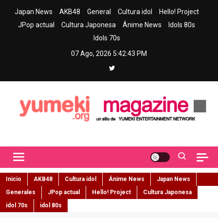
Skip
Japan News
AKB48
General
Cultura idol
Hello! Project
to
JPop actual
Cultura Japonesa
Ánime News
Idols 80s
content
Idols 70s
07 Ago, 2026
5:42:44 PM
Yumeki Magazine
Jpop y musica idol – Tu portal de jpop, movimiento idol y cultura
japonesa en español
Inicio
AKB48
Cultura idol
Ánime News
Japan News
Generales
JPop actual
Hello! Project
Cultura Japonesa
idol 70s
idol 80s