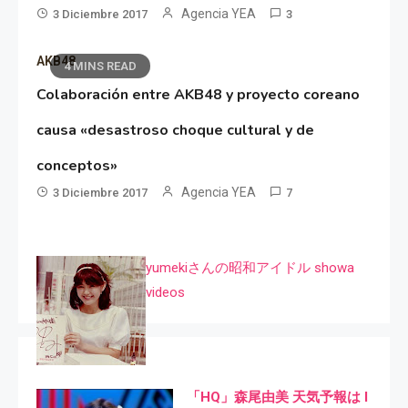
Agencia YEA
3 Diciembre 2017
3
AKB48
4 MINS READ
Colaboración entre AKB48 y proyecto coreano
causa «desastroso choque cultural y de
conceptos»
Agencia YEA
3 Diciembre 2017
7
yumekiさんの昭和アイドル showa
videos
「HQ」森尾由美 天気予報は I