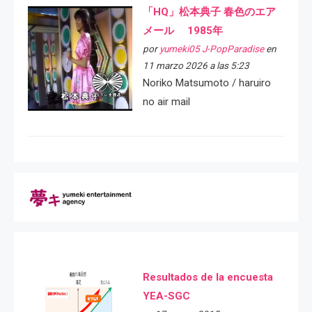
「HQ」松本典子 春色のエア
メール 1985年
por
yumeki05 J-PopParadise
en
11 marzo 2026 a las 5:23
Noriko Matsumoto / haruiro
no air mail
Resultados de la encuesta
YEA-SGC