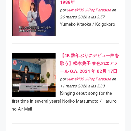
1988年
por
yumeki05 J-PopParadise
en
26 marzo 2026 a las 3:57
Yumeko Kitaoka / Koigokoro
【4K 数年ぶりにデビュー曲を
歌う】松本典子 春色のエアメ
ール O.A. 2024 年 02月 17日
por
yumeki05 J-PopParadise
en
11 marzo 2026 a las 5:33
[Singing debut song for the
first time in several years] Noriko Matsumoto / Haruiro
no Air Mail