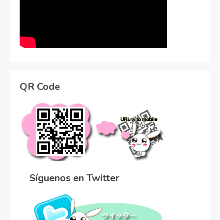
QR Code
Síguenos en Twitter