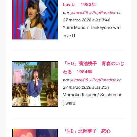
Luv U 1983年
por
yumeki05 J-PopParadise
en
27 marzo 2026 a las 3:44
Yumi Morio / Tenkeyoho wa I
love U
「HQ」菊池桃子 青春のいじ
わる 1984年
por
yumeki05 J-PopParadise
en
27 marzo 2026 a las 2:51
Momoko Kikuchi / Seishun no
ijiwaru
「HD」北岡夢子 恋心