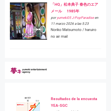
「HQ」松本典子 春色のエア
メール 1985年
por
yumeki05 J-PopParadise
en
11 marzo 2026 a las 5:23
Noriko Matsumoto / haruiro
no air mail
Resultados de la encuesta
YEA-SGC