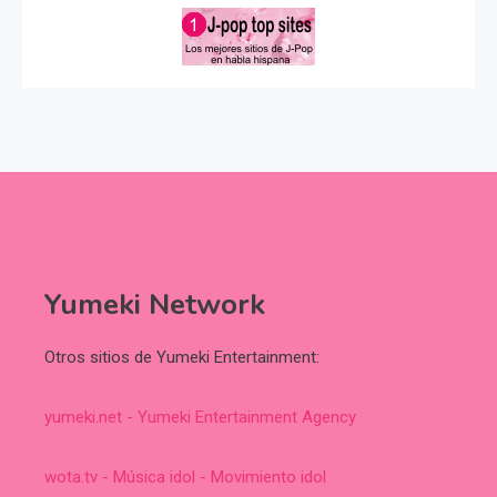
Yumeki Network
Otros sitios de Yumeki Entertainment:
yumeki.net - Yumeki Entertainment Agency
wota.tv - Música idol - Movimiento idol