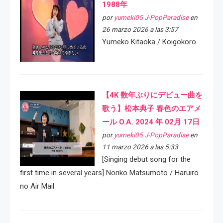
1988年
por
yumeki05 J-PopParadise
en
26 marzo 2026 a las 3:57
Yumeko Kitaoka / Koigokoro
【4K 数年ぶりにデビュー曲を
歌う】松本典子 春色のエアメ
ール O.A. 2024 年 02月 17日
por
yumeki05 J-PopParadise
en
11 marzo 2026 a las 5:33
[Singing debut song for the
first time in several years] Noriko Matsumoto / Haruiro
no Air Mail