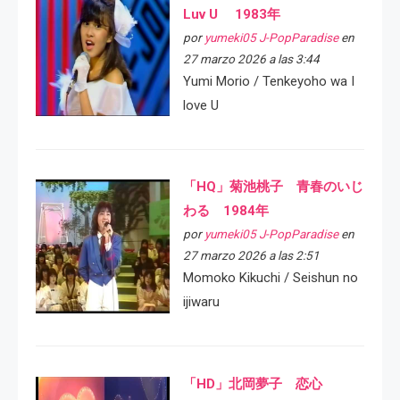
Luv U 1983年
por
yumeki05 J-PopParadise
en
27 marzo 2026 a las 3:44
Yumi Morio / Tenkeyoho wa I
love U
「HQ」菊池桃子 青春のいじ
わる 1984年
por
yumeki05 J-PopParadise
en
27 marzo 2026 a las 2:51
Momoko Kikuchi / Seishun no
ijiwaru
「HD」北岡夢子 恋心