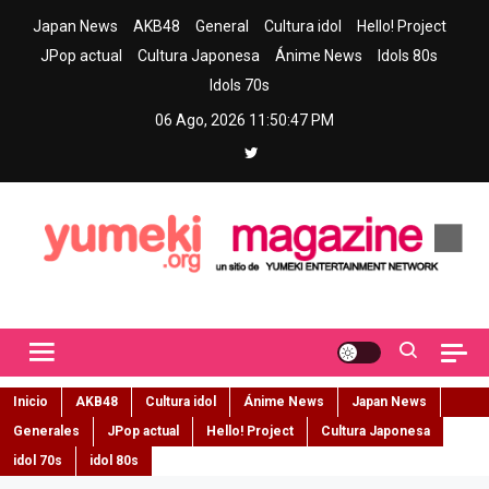
Skip
Japan News
AKB48
General
Cultura idol
Hello! Project
to
JPop actual
Cultura Japonesa
Ánime News
Idols 80s
content
Idols 70s
06 Ago, 2026
11:50:48 PM
Yumeki Magazine
Jpop y musica idol – Tu portal de jpop, movimiento idol y cultura
japonesa en español
Inicio
AKB48
Cultura idol
Ánime News
Japan News
Generales
JPop actual
Hello! Project
Cultura Japonesa
idol 70s
idol 80s