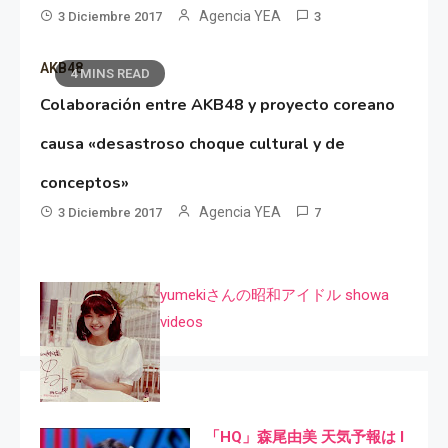
Agencia YEA
3 Diciembre 2017
3
AKB48
4 MINS READ
Colaboración entre AKB48 y proyecto coreano
causa «desastroso choque cultural y de
conceptos»
Agencia YEA
3 Diciembre 2017
7
yumekiさんの昭和アイドル showa
videos
「HQ」森尾由美 天気予報は I