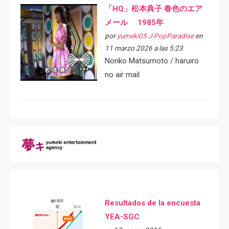
「HQ」松本典子 春色のエア
メール 1985年
por
yumeki05 J-PopParadise
en
11 marzo 2026 a las 5:23
Noriko Matsumoto / haruiro
no air mail
Resultados de la encuesta
YEA-SGC