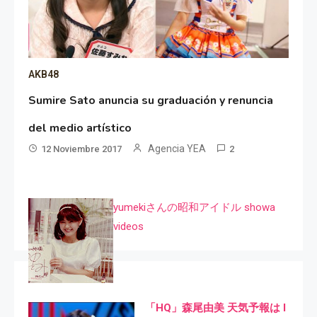
AKB48
Sumire Sato anuncia su graduación y renuncia
del medio artístico
Agencia YEA
12 Noviembre 2017
2
yumekiさんの昭和アイドル showa
videos
「HQ」森尾由美 天気予報は I