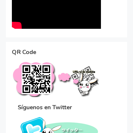
QR Code
Síguenos en Twitter