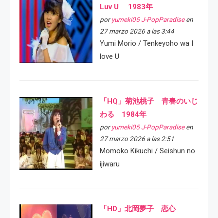
Luv U 1983年
por
yumeki05 J-PopParadise
en
27 marzo 2026 a las 3:44
Yumi Morio / Tenkeyoho wa I
love U
「HQ」菊池桃子 青春のいじ
わる 1984年
por
yumeki05 J-PopParadise
en
27 marzo 2026 a las 2:51
Momoko Kikuchi / Seishun no
ijiwaru
「HD」北岡夢子 恋心