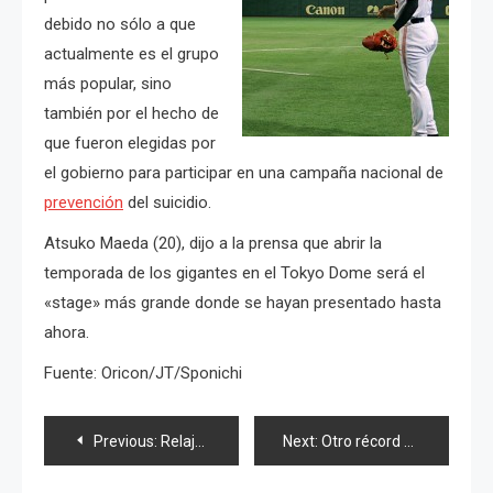
debido no sólo a que
actualmente es el grupo
más popular, sino
también por el hecho de
que fueron elegidas por
el gobierno para participar en una campaña nacional de
prevención
del suicidio.
Atsuko Maeda (20), dijo a la prensa que abrir la
temporada de los gigantes en el Tokyo Dome será el
«stage» más grande donde se hayan presentado hasta
ahora.
Fuente: Oricon/JT/Sponichi
Navegación
Previous:
Relajan normas para la venta del venenoso pez «Fugu» (Pez globo)
Next:
Otro récord Guinness para AKB48 & presentaciones en memoria del 11 de Marzo
de