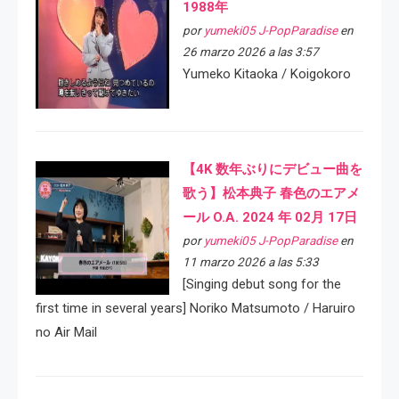
1988年
por
yumeki05 J-PopParadise
en
26 marzo 2026 a las 3:57
Yumeko Kitaoka / Koigokoro
【4K 数年ぶりにデビュー曲を
歌う】松本典子 春色のエアメ
ール O.A. 2024 年 02月 17日
por
yumeki05 J-PopParadise
en
11 marzo 2026 a las 5:33
[Singing debut song for the
first time in several years] Noriko Matsumoto / Haruiro
no Air Mail