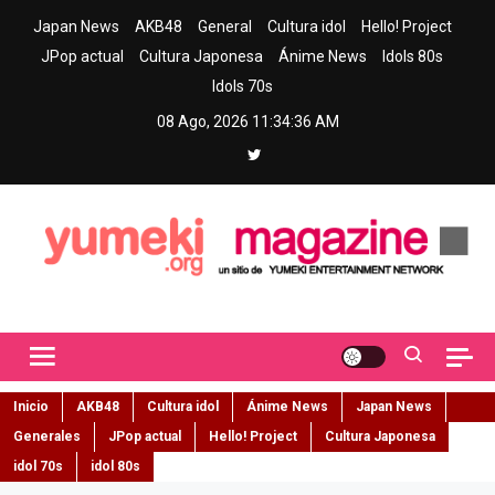
Skip
Japan News
AKB48
General
Cultura idol
Hello! Project
to
JPop actual
Cultura Japonesa
Ánime News
Idols 80s
content
Idols 70s
08 Ago, 2026
11:34:37 AM
Yumeki Magazine
Jpop y musica idol – Tu portal de jpop, movimiento idol y cultura
japonesa en español
Inicio
AKB48
Cultura idol
Ánime News
Japan News
Generales
JPop actual
Hello! Project
Cultura Japonesa
idol 70s
idol 80s