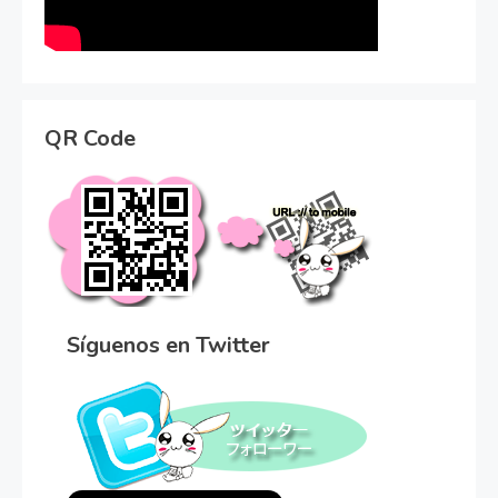
QR Code
Síguenos en Twitter