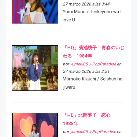
27 marzo 2026 a las 3:44
Yumi Morio / Tenkeyoho wa I
love U
「HQ」菊池桃子 青春のいじ
わる 1984年
por
yumeki05 J-PopParadise
en
27 marzo 2026 a las 2:51
Momoko Kikuchi / Seishun no
ijiwaru
「HD」北岡夢子 恋心
1988年
por
yumeki05 J-PopParadise
en