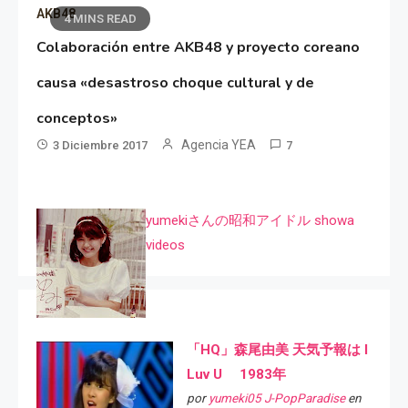
AKB48
4 MINS READ
Colaboración entre AKB48 y proyecto coreano
causa «desastroso choque cultural y de
conceptos»
Agencia YEA
3 Diciembre 2017
7
yumekiさんの昭和アイドル showa
videos
「HQ」森尾由美 天気予報は I
Luv U 1983年
por
yumeki05 J-PopParadise
en