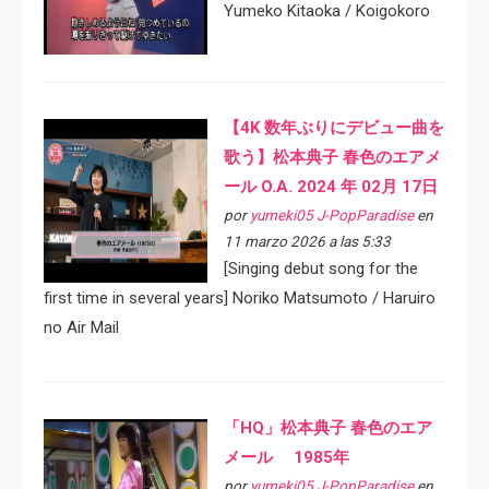
Yumeko Kitaoka / Koigokoro
【4K 数年ぶりにデビュー曲を
歌う】松本典子 春色のエアメ
ール O.A. 2024 年 02月 17日
por
yumeki05 J-PopParadise
en
11 marzo 2026 a las 5:33
[Singing debut song for the
first time in several years] Noriko Matsumoto / Haruiro
no Air Mail
「HQ」松本典子 春色のエア
メール 1985年
por
yumeki05 J-PopParadise
en