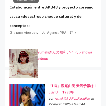
Colaboración entre AKB48 y proyecto coreano
causa «desastroso choque cultural y de
conceptos»
Agencia YEA
3 Diciembre 2017
7
yumekiさんの昭和アイドル showa
videos
「HQ」森尾由美 天気予報は I
Luv U 1983年
por
yumeki05 J-PopParadise
en
27 marzo 2026 a las 3:44