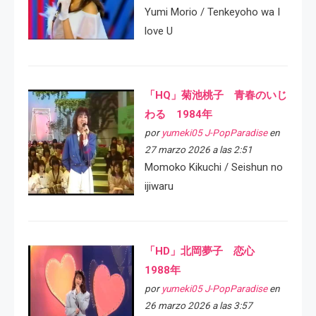
Yumi Morio / Tenkeyoho wa I
love U
「HQ」菊池桃子 青春のいじ
わる 1984年
por
yumeki05 J-PopParadise
en
27 marzo 2026 a las 2:51
Momoko Kikuchi / Seishun no
ijiwaru
「HD」北岡夢子 恋心
1988年
por
yumeki05 J-PopParadise
en
26 marzo 2026 a las 3:57