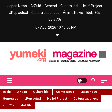
Skip
Japan News
AKB48
General
Cultura idol
Hello! Project
to
JPop actual
Cultura Japonesa
Ánime News
Idols 80s
content
Idols 70s
07 Ago, 2026
10:46:51 PM
Yumeki Magazine
Jpop y musica idol – Tu portal de jpop, movimiento idol y cultura
japonesa en español
Inicio
AKB48
Cultura idol
Ánime News
Japan News
Generales
JPop actual
Hello! Project
Cultura Japonesa
idol 70s
idol 80s