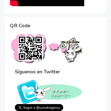
QR Code
Síguenos en Twitter