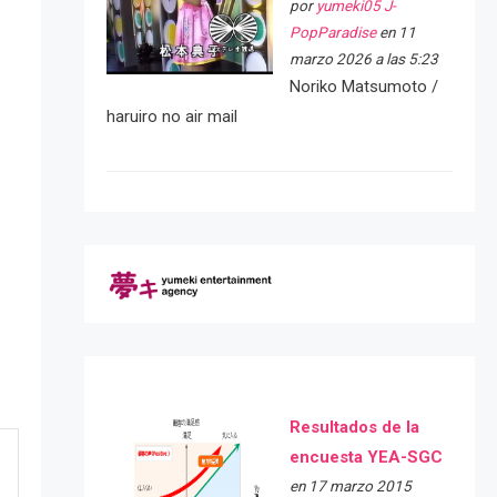
por
yumeki05 J-
PopParadise
en 11
marzo 2026 a las 5:23
Noriko Matsumoto /
haruiro no air mail
Resultados de la
encuesta YEA-SGC
en 17 marzo 2015