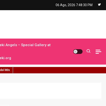
06 Ago, 2026
7:48:30 PM
ki Angels – Special Gallery at
ki.org
idol 80s