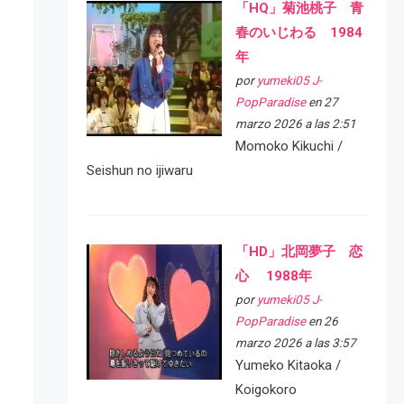
「HQ」菊池桃子 青
春のいじわる 1984
年
por
yumeki05 J-
PopParadise
en 27
marzo 2026 a las 2:51
Momoko Kikuchi /
Seishun no ijiwaru
「HD」北岡夢子 恋
心 1988年
por
yumeki05 J-
PopParadise
en 26
marzo 2026 a las 3:57
Yumeko Kitaoka /
Koigokoro