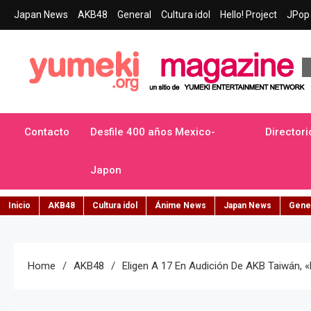
Skip
Japan News
AKB48
General
Cultura idol
Hello! Project
JPop 
to
content
Yumeki Magazine
Jpop y musica idol – Tu portal de jpop, movimiento idol y cultur
Contacto
Desfile 400 años Mexico-
Directori
Japon
Inicio
AKB48
Cultura idol
Ánime News
Japan News
Gene
Home
AKB48
Eligen A 17 En Audición De AKB Taiwán,