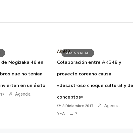
AKB48
D
4 MINS READ
 de Nogizaka 46 en
Colaboración entre AKB48 y
ibros que no tenían
proyecto coreano causa
nvierten en un éxito
«desastroso choque cultural y d
Agencia
017
conceptos»
Agencia
3 Diciembre 2017
YEA
7