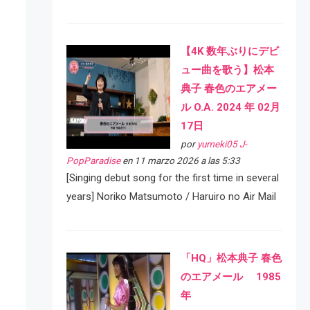
【4K 数年ぶりにデビ
ュー曲を歌う】松本
典子 春色のエアメー
ル O.A. 2024 年 02月
17日
por
yumeki05 J-
PopParadise
en 11 marzo 2026 a las 5:33
[Singing debut song for the first time in several
years] Noriko Matsumoto / Haruiro no Air Mail
「HQ」松本典子 春色
のエアメール 1985
年