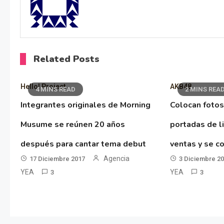
Related Posts
Hello! Project
AKB48
4 MINS READ
2 MINS REA
Integrantes originales de Morning
Colocan fotos
Musume se reúnen 20 años
portadas de l
después para cantar tema debut
ventas y se co
Agencia
17 Diciembre 2017
3 Diciembre 2
YEA
YEA
3
3