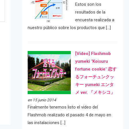
Estos son los
resultados de la
encuesta realizada a
nuestro público sobre los productos que […]
[Video] Flashmob
yumeki "Koisuru
fortune cookie" 恋す
るフォーチュンクッ
e
キー yumeki エンタ
メ ver. 「メキシコ」
en 15 junio 2014
Finalmente tenemos listo el video del
Flashmob realizado el pasado 4 de mayo en
las instalaciones […]