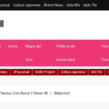
actual
Cultura Japonesa
Ánime News
Idols 80s
Idols 70s
a japonesa en español
o
Inicio
Mapa del
Politica de
Yume
sitio
privacidad
Yume
rales
JPop actual
Hello! Project
Cultura Japonesa
idol 70s
 «Paruru» Con Asma Y News 48
Akbjurina1