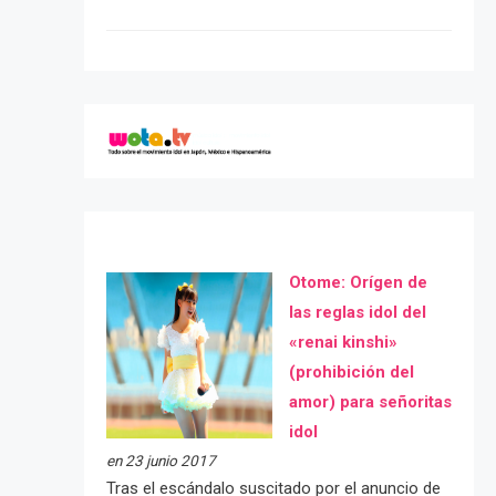
Otome: Orígen de
las reglas idol del
«renai kinshi»
(prohibición del
amor) para señoritas
idol
en 23 junio 2017
Tras el escándalo suscitado por el anuncio de