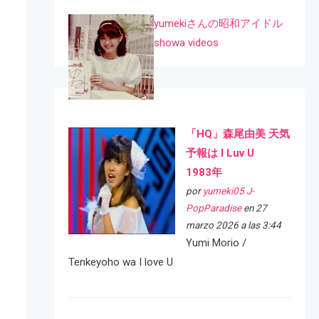
yumekiさんの昭和アイドル
showa videos
「HQ」森尾由美 天気
予報は I Luv U
1983年
por
yumeki05 J-
PopParadise
en 27
marzo 2026 a las 3:44
Yumi Morio /
Tenkeyoho wa I love U