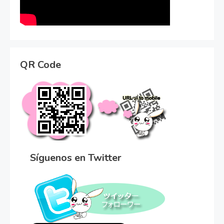
QR Code
Síguenos en Twitter