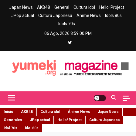
Skip
Japan News
AKB48
General
Cultura idol
Hello! Project
to
JPop actual
Cultura Japonesa
Ánime News
Idols 80s
content
Idols 70s
06 Ago, 2026
8:59:01 PM
Yumeki Magazine
Jpop y musica idol – Tu portal de jpop, movimiento idol y cultura
japonesa en español
Inicio
AKB48
Cultura idol
Ánime News
Japan News
Generales
JPop actual
Hello! Project
Cultura Japonesa
idol 70s
idol 80s