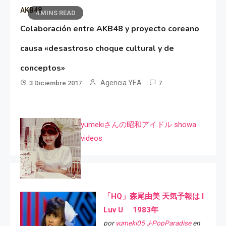
AKB48
4 MINS READ
Colaboración entre AKB48 y proyecto coreano
causa «desastroso choque cultural y de
conceptos»
Agencia YEA
3 Diciembre 2017
7
yumekiさんの昭和アイドル showa
videos
「HQ」森尾由美 天気予報は I
Luv U 1983年
por
yumeki05 J-PopParadise
en