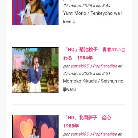
27 marzo 2026 a las 3:44
Yumi Morio / Tenkeyoho wa I
love U
「HQ」菊池桃子 青春のいじ
わる 1984年
por
yumeki05 J-PopParadise
en
27 marzo 2026 a las 2:51
Momoko Kikuchi / Seishun no
ijiwaru
「HD」北岡夢子 恋心
1988年
por
yumeki05 J-PopParadise
en