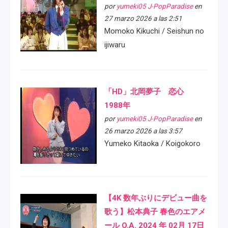
por
yumeki05 J-PopParadise
en
27 marzo 2026 a las 2:51
Momoko Kikuchi / Seishun no
ijiwaru
「HD」北岡夢子 恋心
1988年
por
yumeki05 J-PopParadise
en
26 marzo 2026 a las 3:57
Yumeko Kitaoka / Koigokoro
【4K 数年ぶりにデビュー曲を
歌う】松本典子 春色のエアメ
ール O.A. 2024 年 02月 17日