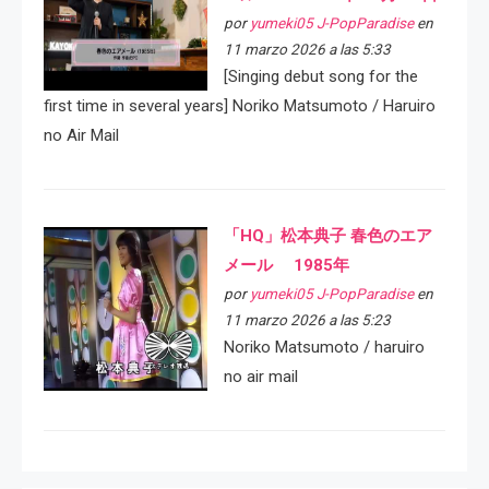
por
yumeki05 J-PopParadise
en
11 marzo 2026 a las 5:33
[Singing debut song for the
first time in several years] Noriko Matsumoto / Haruiro
no Air Mail
「HQ」松本典子 春色のエア
メール 1985年
por
yumeki05 J-PopParadise
en
11 marzo 2026 a las 5:23
Noriko Matsumoto / haruiro
no air mail