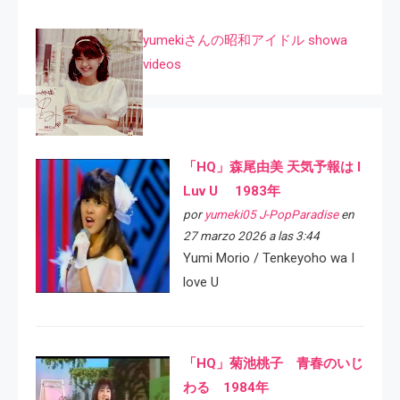
yumekiさんの昭和アイドル showa
videos
「HQ」森尾由美 天気予報は I
Luv U 1983年
por
yumeki05 J-PopParadise
en
27 marzo 2026 a las 3:44
Yumi Morio / Tenkeyoho wa I
love U
「HQ」菊池桃子 青春のいじ
わる 1984年