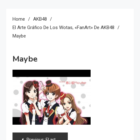
Home
AKB48
El Arte Gráfico De Los Wotas, «FanArt» De AKB48
Maybe
Maybe
Navegación
Previous:
El arte gráfico de los Wotas, «FanArt» de AKB48