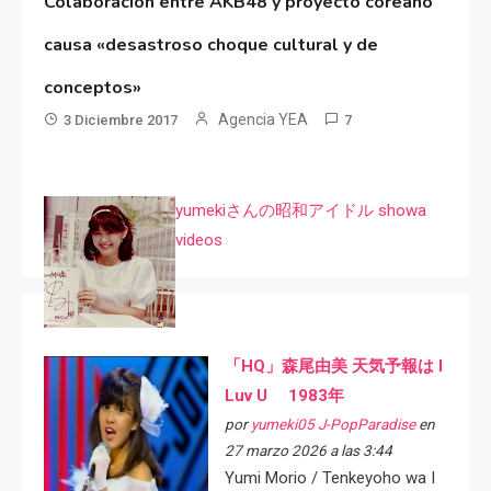
Colaboración entre AKB48 y proyecto coreano
causa «desastroso choque cultural y de
conceptos»
Agencia YEA
3 Diciembre 2017
7
yumekiさんの昭和アイドル showa
videos
「HQ」森尾由美 天気予報は I
Luv U 1983年
por
yumeki05 J-PopParadise
en
27 marzo 2026 a las 3:44
Yumi Morio / Tenkeyoho wa I