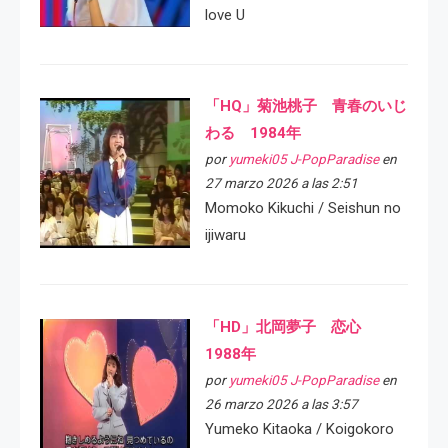
love U
「HQ」菊池桃子 青春のいじ
わる 1984年
por
yumeki05 J-PopParadise
en
27 marzo 2026 a las 2:51
Momoko Kikuchi / Seishun no
ijiwaru
「HD」北岡夢子 恋心
1988年
por
yumeki05 J-PopParadise
en
26 marzo 2026 a las 3:57
Yumeko Kitaoka / Koigokoro