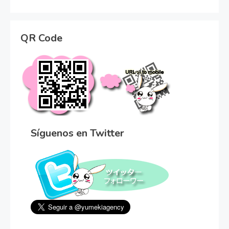
QR Code
Síguenos en Twitter