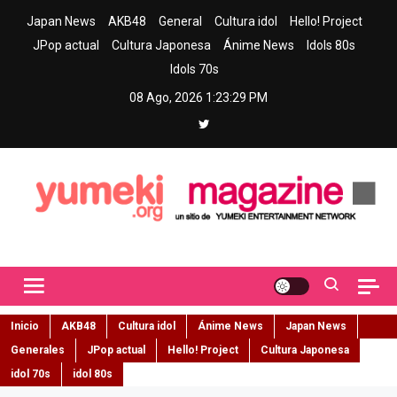
Skip
Japan News
AKB48
General
Cultura idol
Hello! Project
to
JPop actual
Cultura Japonesa
Ánime News
Idols 80s
content
Idols 70s
08 Ago, 2026
1:23:30 PM
Yumeki Magazine
Jpop y musica idol – Tu portal de jpop, movimiento idol y cultura
japonesa en español
Inicio
AKB48
Cultura idol
Ánime News
Japan News
Generales
JPop actual
Hello! Project
Cultura Japonesa
idol 70s
idol 80s