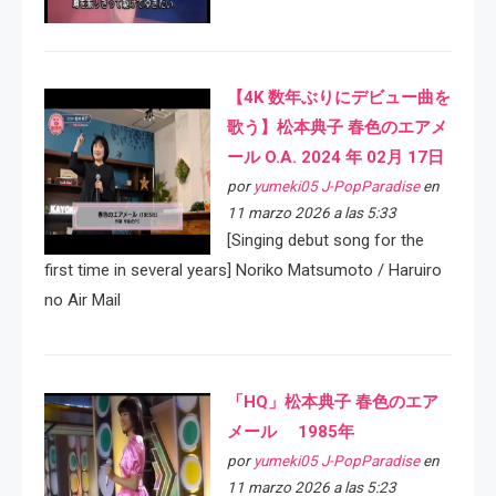
【4K 数年ぶりにデビュー曲を
歌う】松本典子 春色のエアメ
ール O.A. 2024 年 02月 17日
por
yumeki05 J-PopParadise
en
11 marzo 2026 a las 5:33
[Singing debut song for the
first time in several years] Noriko Matsumoto / Haruiro
no Air Mail
「HQ」松本典子 春色のエア
メール 1985年
por
yumeki05 J-PopParadise
en
11 marzo 2026 a las 5:23