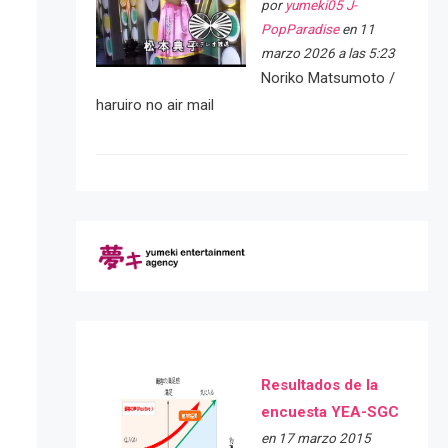
por
yumeki05 J-
PopParadise
en 11
marzo 2026 a las 5:23
Noriko Matsumoto /
haruiro no air mail
Resultados de la
encuesta YEA-SGC
en 17 marzo 2015