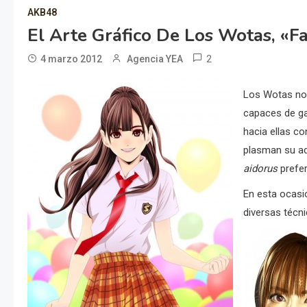
AKB48
El Arte Gráfico De Los Wotas, «
2
4 marzo 2012
Agencia YEA
Los Wotas no 
capaces de ga
hacia ellas co
plasman su ad
aidorus
prefer
En esta ocasi
diversas técni