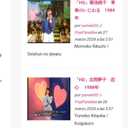
「HQ」菊池桃子 青
春のいじわる 1984
年
por
yumeki05 J-
PopParadise
en 27
marzo 2026 a las 2:51
Momoko Kikuchi /
Seishun no ijiwaru
y
「HD」北岡夢子 恋
n
心 1988年
por
yumeki05 J-
PopParadise
en 26
marzo 2026 a las 3:57
Yumeko Kitaoka /
Koigokoro