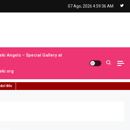
07 Ago, 2026
4:59:37 AM
ki Angels – Special Gallery at
ki.org
idol 80s