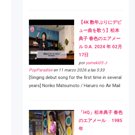
【4K 数年ぶりにデビ
ュー曲を歌う】松本
典子 春色のエアメー
ル O.A. 2024 年 02月
17日
por
yumeki05 J-
PopParadise
en 11 marzo 2026 a las 5:33
[Singing debut song for the first time in several
years] Noriko Matsumoto / Haruiro no Air Mail
「HQ」松本典子 春色
のエアメール 1985
年