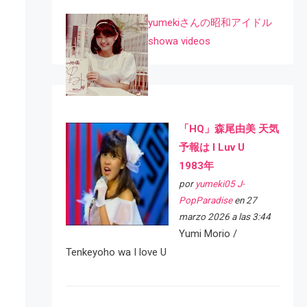
yumekiさんの昭和アイドル
showa videos
「HQ」森尾由美 天気
予報は I Luv U
1983年
por
yumeki05 J-
PopParadise
en 27
marzo 2026 a las 3:44
Yumi Morio /
Tenkeyoho wa I love U