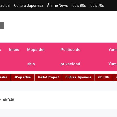
actual
Cultura Japonesa
Ánime News
Idols 80s
Idols 70s
a japonesa en español
o
Inicio
Mapa del
Politica de
Yume
sitio
privacidad
Yume
rales
JPop actual
Hello! Project
Cultura Japonesa
idol 70s
De AKB48