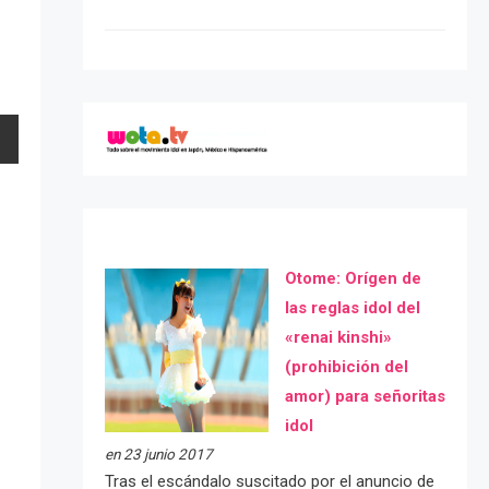
Otome: Orígen de
las reglas idol del
«renai kinshi»
(prohibición del
amor) para señoritas
idol
en 23 junio 2017
Tras el escándalo suscitado por el anuncio de