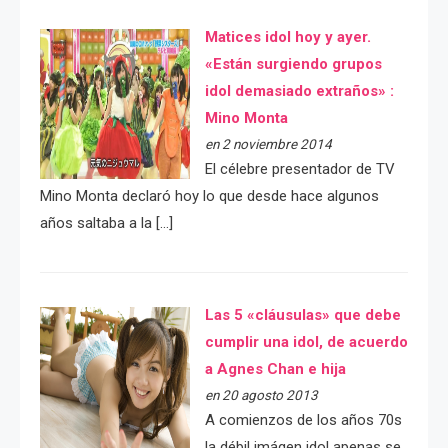
Matices idol hoy y ayer.
«Están surgiendo grupos
idol demasiado extraños» :
Mino Monta
en 2 noviembre 2014
El célebre presentador de TV
Mino Monta declaró hoy lo que desde hace algunos
años saltaba a la […]
Las 5 «cláusulas» que debe
cumplir una idol, de acuerdo
a Agnes Chan e hija
en 20 agosto 2013
A comienzos de los años 70s
la débil imágen idol apenas se