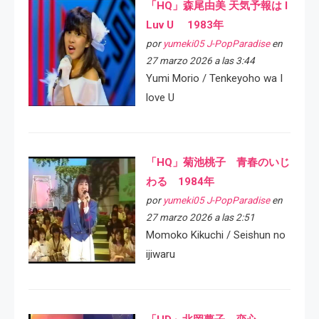
「HQ」森尾由美 天気予報は I
Luv U 1983年
por
yumeki05 J-PopParadise
en
27 marzo 2026 a las 3:44
Yumi Morio / Tenkeyoho wa I
love U
「HQ」菊池桃子 青春のいじ
わる 1984年
por
yumeki05 J-PopParadise
en
27 marzo 2026 a las 2:51
Momoko Kikuchi / Seishun no
ijiwaru