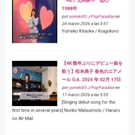
「HD」北岡夢子 恋心
1988年
por
yumeki05 J-PopParadise
en
26 marzo 2026 a las 3:57
Yumeko Kitaoka / Koigokoro
【4K 数年ぶりにデビュー曲を
歌う】松本典子 春色のエアメ
ール O.A. 2024 年 02月 17日
por
yumeki05 J-PopParadise
en
11 marzo 2026 a las 5:33
[Singing debut song for the
first time in several years] Noriko Matsumoto / Haruiro
no Air Mail