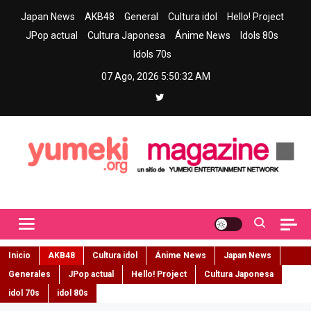
Skip
Japan News
AKB48
General
Cultura idol
Hello! Project
to
JPop actual
Cultura Japonesa
Ánime News
Idols 80s
content
Idols 70s
07 Ago, 2026
5:50:34 AM
Yumeki Magazine
Jpop y musica idol – Tu portal de jpop, movimiento idol y cultura
japonesa en español
Inicio
AKB48
Cultura idol
Ánime News
Japan News
Generales
JPop actual
Hello! Project
Cultura Japonesa
idol 70s
idol 80s