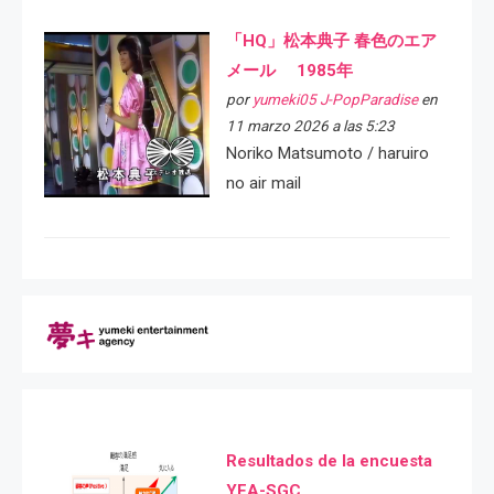
「HQ」松本典子 春色のエア
メール 1985年
por
yumeki05 J-PopParadise
en
11 marzo 2026 a las 5:23
Noriko Matsumoto / haruiro
no air mail
Resultados de la encuesta
YEA-SGC