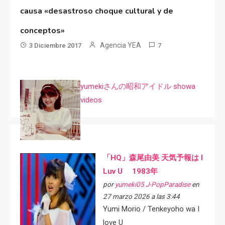
causa «desastroso choque cultural y de
conceptos»
Agencia YEA
3 Diciembre 2017
7
yumekiさんの昭和アイドル showa
videos
「HQ」森尾由美 天気予報は I
Luv U 1983年
por
yumeki05 J-PopParadise
en
27 marzo 2026 a las 3:44
Yumi Morio / Tenkeyoho wa I
love U