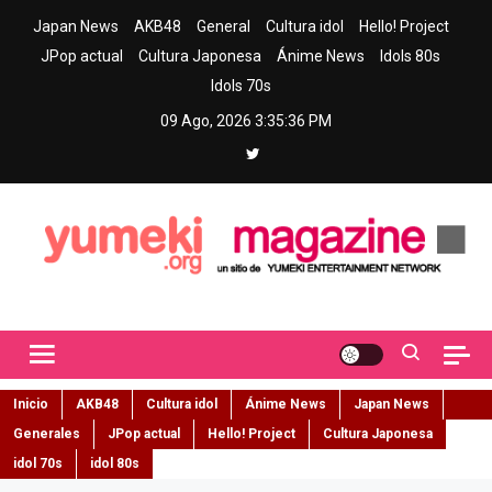
Skip
Japan News
AKB48
General
Cultura idol
Hello! Project
to
JPop actual
Cultura Japonesa
Ánime News
Idols 80s
content
Idols 70s
09 Ago, 2026
3:35:37 PM
Yumeki Magazine
Jpop y musica idol – Tu portal de jpop, movimiento idol y cultura
japonesa en español
Inicio
AKB48
Cultura idol
Ánime News
Japan News
Generales
JPop actual
Hello! Project
Cultura Japonesa
idol 70s
idol 80s