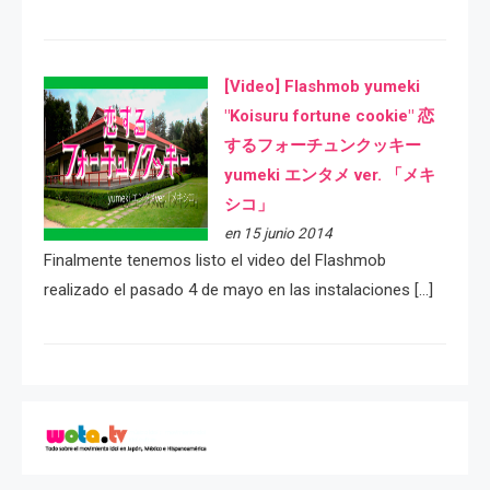
[Video] Flashmob yumeki
"Koisuru fortune cookie" 恋
するフォーチュンクッキー
yumeki エンタメ ver. 「メキ
シコ」
en 15 junio 2014
Finalmente tenemos listo el video del Flashmob
realizado el pasado 4 de mayo en las instalaciones […]