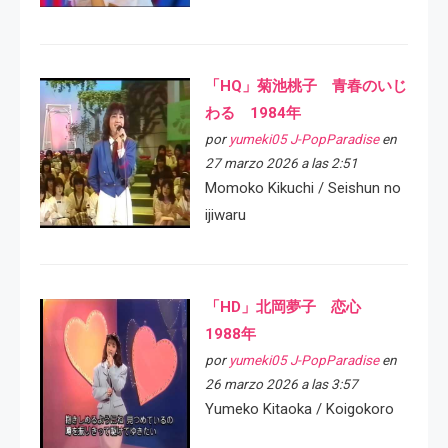
「HQ」菊池桃子 青春のいじ
わる 1984年
por
yumeki05 J-PopParadise
en
27 marzo 2026 a las 2:51
Momoko Kikuchi / Seishun no
ijiwaru
「HD」北岡夢子 恋心
1988年
por
yumeki05 J-PopParadise
en
26 marzo 2026 a las 3:57
Yumeko Kitaoka / Koigokoro