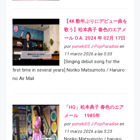
【4K 数年ぶりにデビュー曲を
歌う】松本典子 春色のエアメ
ール O.A. 2024 年 02月 17日
por
yumeki05 J-PopParadise
en
11 marzo 2026 a las 5:33
[Singing debut song for the
first time in several years] Noriko Matsumoto / Haruiro
no Air Mail
「HQ」松本典子 春色のエア
メール 1985年
por
yumeki05 J-PopParadise
en
11 marzo 2026 a las 5:23
Noriko Matsumoto / haruiro