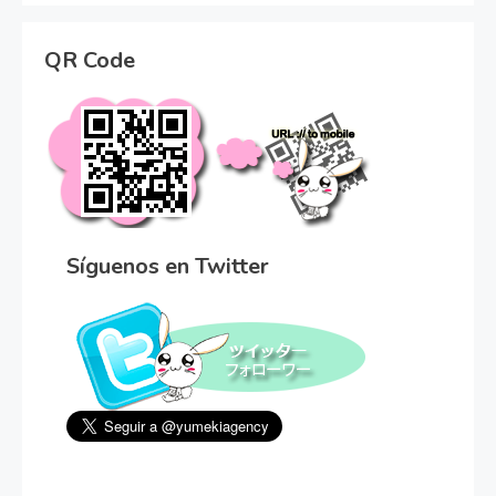
QR Code
Síguenos en Twitter