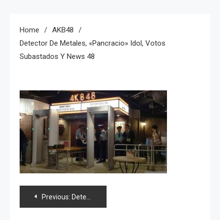
Home
AKB48
Detector De Metales, «pancracio» Idol, Votos
Subastados Y News 48
Navegación
Previous:
Detector de metales, «pancracio» idol, votos subastados y news 48
de