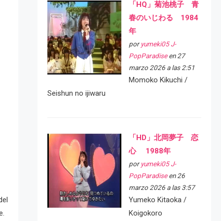
「HQ」菊池桃子 青
春のいじわる 1984
年
por
yumeki05 J-
PopParadise
en 27
marzo 2026 a las 2:51
Momoko Kikuchi /
Seishun no ijiwaru
「HD」北岡夢子 恋
心 1988年
por
yumeki05 J-
PopParadise
en 26
marzo 2026 a las 3:57
del
Yumeko Kitaoka /
e.
Koigokoro