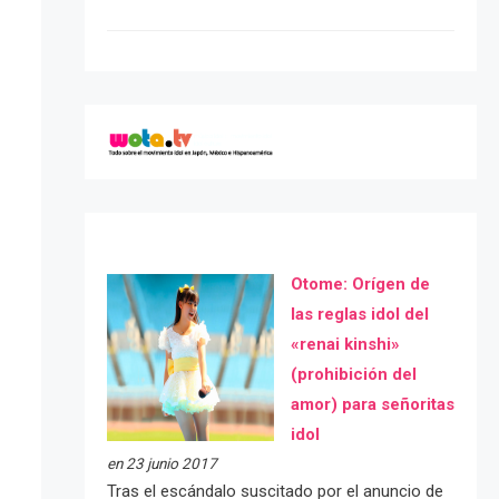
Otome: Orígen de
las reglas idol del
«renai kinshi»
(prohibición del
amor) para señoritas
idol
en 23 junio 2017
Tras el escándalo suscitado por el anuncio de