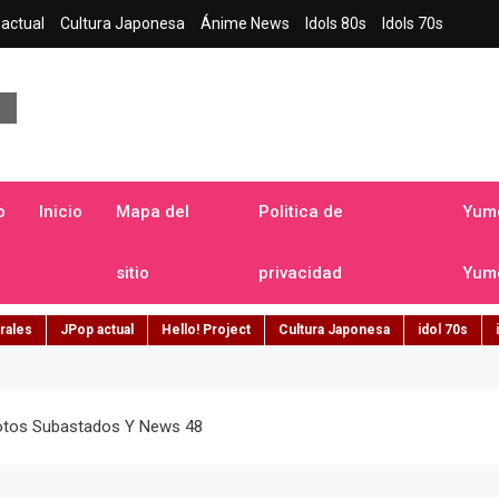
actual
Cultura Japonesa
Ánime News
Idols 80s
Idols 70s
a japonesa en español
o
Inicio
Mapa del
Politica de
Yume
sitio
privacidad
Yume
rales
JPop actual
Hello! Project
Cultura Japonesa
idol 70s
 Votos Subastados Y News 48