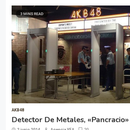
3 MINS READ
AKB48
Detector De Metales, «pancracio»
20
2 junio 2014
Agencia YEA