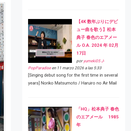
【4K 数年ぶりにデビ
ュー曲を歌う】松本
典子 春色のエアメー
ル O.A. 2024 年 02月
17日
por
yumeki05 J-
PopParadise
en 11 marzo 2026 a las 5:33
[Singing debut song for the first time in several
years] Noriko Matsumoto / Haruiro no Air Mail
「HQ」松本典子 春色
のエアメール 1985
年