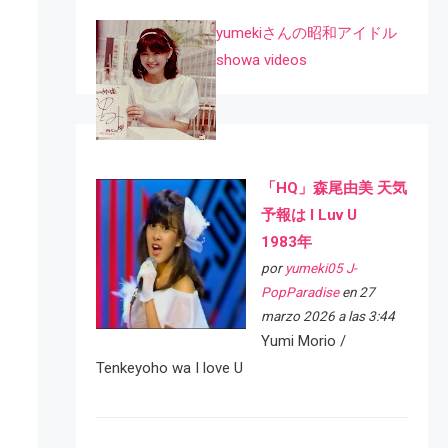
yumekiさんの昭和アイドル
showa videos
「HQ」森尾由美 天気
予報は I Luv U
1983年
por
yumeki05 J-
PopParadise
en 27
marzo 2026 a las 3:44
Yumi Morio /
Tenkeyoho wa I love U