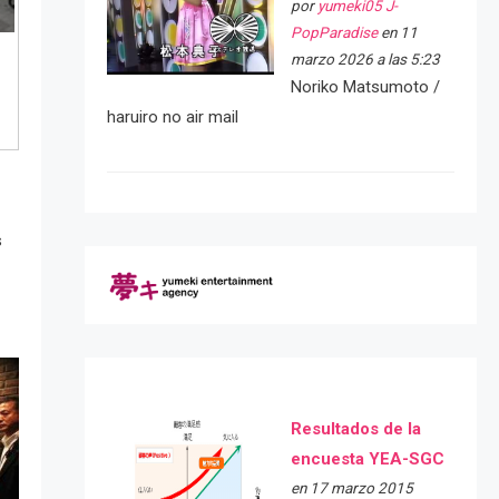
por
yumeki05 J-
PopParadise
en 11
e
marzo 2026 a las 5:23
Noriko Matsumoto /
haruiro no air mail
s
Resultados de la
encuesta YEA-SGC
en 17 marzo 2015