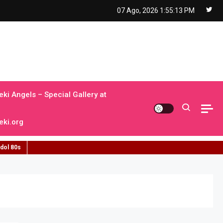
07 Ago, 2026
1:55:14 PM
ki Angels – Special Gallery at
ki.org
idol 80s