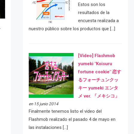
Estos son los
resultados de la
encuesta realizada a
nuestro público sobre los productos que […]
r
[Video] Flashmob
yumeki "Koisuru
fortune cookie" 恋す
るフォーチュンクッ
キー yumeki エンタ
メ ver. 「メキシコ」
en 15 junio 2014
Finalmente tenemos listo el video del
Flashmob realizado el pasado 4 de mayo en
las instalaciones […]