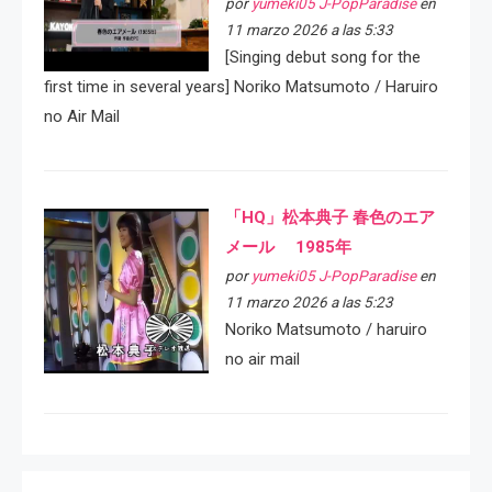
por
yumeki05 J-PopParadise
en
11 marzo 2026 a las 5:33
[Singing debut song for the
first time in several years] Noriko Matsumoto / Haruiro
no Air Mail
「HQ」松本典子 春色のエア
メール 1985年
por
yumeki05 J-PopParadise
en
11 marzo 2026 a las 5:23
Noriko Matsumoto / haruiro
no air mail