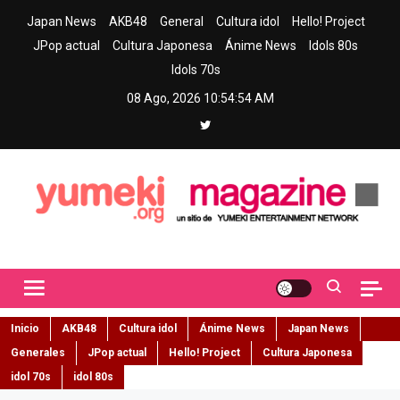
Skip
Japan News
AKB48
General
Cultura idol
Hello! Project
to
JPop actual
Cultura Japonesa
Ánime News
Idols 80s
content
Idols 70s
08 Ago, 2026
10:54:55 AM
Yumeki Magazine
Jpop y musica idol – Tu portal de jpop, movimiento idol y cultura
japonesa en español
Inicio
AKB48
Cultura idol
Ánime News
Japan News
Generales
JPop actual
Hello! Project
Cultura Japonesa
idol 70s
idol 80s