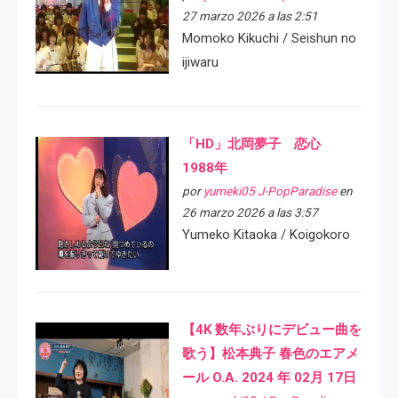
27 marzo 2026 a las 2:51
Momoko Kikuchi / Seishun no
ijiwaru
「HD」北岡夢子 恋心
1988年
por
yumeki05 J-PopParadise
en
26 marzo 2026 a las 3:57
Yumeko Kitaoka / Koigokoro
【4K 数年ぶりにデビュー曲を
歌う】松本典子 春色のエアメ
ール O.A. 2024 年 02月 17日