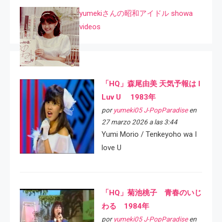
yumekiさんの昭和アイドル showa
videos
「HQ」森尾由美 天気予報は I
Luv U 1983年
por
yumeki05 J-PopParadise
en
27 marzo 2026 a las 3:44
Yumi Morio / Tenkeyoho wa I
love U
「HQ」菊池桃子 青春のいじ
わる 1984年
por
yumeki05 J-PopParadise
en